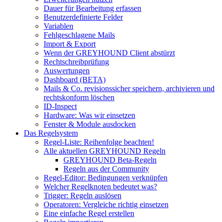
Dauer für Bearbeitung erfassen
Benutzerdefinierte Felder
Variablen
Fehlgeschlagene Mails
Import & Export
Wenn der GREYHOUND Client abstürzt
Rechtschreibprüfung
Auswertungen
Dashboard (BETA)
Mails & Co. revisionssicher speichern, archivieren und
rechtskonform löschen
ID-Inspect
Hardware: Was wir einsetzen
Fenster & Module ausdocken
Das Regelsystem
Regel-Liste: Reihenfolge beachten!
Alle aktuellen GREYHOUND Regeln
GREYHOUND Beta-Regeln
Regeln aus der Community
Regel-Editor: Bedingungen verknüpfen
Welcher Regelknoten bedeutet was?
Trigger: Regeln auslösen
Operatoren: Vergleiche richtig einsetzen
Eine einfache Regel erstellen