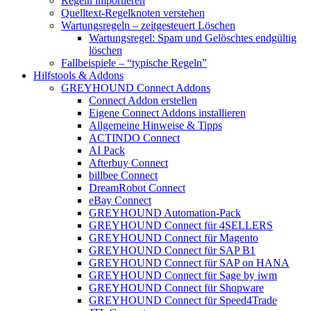
Regeln importieren
Quelltext-Regelknoten verstehen
Wartungsregeln – zeitgesteuert Löschen
Wartungsregel: Spam und Gelöschtes endgültig
löschen
Fallbeispiele – “typische Regeln”
Hilfstools & Addons
GREYHOUND Connect Addons
Connect Addon erstellen
Eigene Connect Addons installieren
Allgemeine Hinweise & Tipps
ACTINDO Connect
AI Pack
Afterbuy Connect
billbee Connect
DreamRobot Connect
eBay Connect
GREYHOUND Automation-Pack
GREYHOUND Connect für 4SELLERS
GREYHOUND Connect für Magento
GREYHOUND Connect für SAP B1
GREYHOUND Connect für SAP on HANA
GREYHOUND Connect für Sage by iwm
GREYHOUND Connect für Shopware
GREYHOUND Connect für Speed4Trade