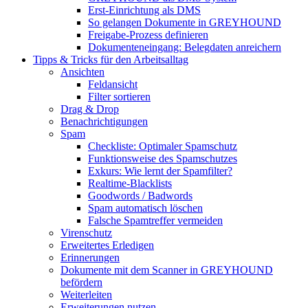
Erst-Einrichtung als DMS
So gelangen Dokumente in GREYHOUND
Freigabe-Prozess definieren
Dokumenteneingang: Belegdaten anreichern
Tipps & Tricks für den Arbeitsalltag
Ansichten
Feldansicht
Filter sortieren
Drag & Drop
Benachrichtigungen
Spam
Checkliste: Optimaler Spamschutz
Funktionsweise des Spamschutzes
Exkurs: Wie lernt der Spamfilter?
Realtime-Blacklists
Goodwords / Badwords
Spam automatisch löschen
Falsche Spamtreffer vermeiden
Virenschutz
Erweitertes Erledigen
Erinnerungen
Dokumente mit dem Scanner in GREYHOUND
befördern
Weiterleiten
Erweiterungen nutzen