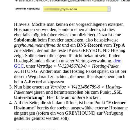
Hinweis: Möchte man keinen der vorgeschlagenen externen
Hostnamen verwenden, sondern einen anderen, ist dies
ebenfalls möglich (aber etwas komplizierter). Dazu ist eine
Subdomain
beim Provider anzulegen, also beispielweise
greyhound.meinefirma.de
und ein
DNS-Record
vom
Typ A
zu erstellen, der auf die feste IP des GREYHOUND Hosting
zeigt. Sollte einem die eigene IP nicht bekannt sein, finden
Hosting-Kunden diese in unserer Vertragsverwaltung,
dem
GCC
, unter
Verträge > V-123456789-0 > Hosting-Paket
.
ACHTUNG: Ändert man das Hosting-Paket später, so ist bei
diesem Weg darauf zu achten, die neue IP entsprechend auch
beim A-Record anzupassen.
Nun bitte erneut zu
Verträge > V-123456789-0 > Hosting-
Paket
navigieren und herunterscrollen bis zum Punkt „
SSL
Unterstützung
“. Hier bitte auf
ändern
klicken.
Auf der Seite, die sich dann öffnet, ist beim Punkt “
Externer
Hostname
“ bereits der soeben ausgewählte externe Hostname
eingetragen (sofern ein von GREYHOUND zur Verfügung
gestellter genutzt werden soll):