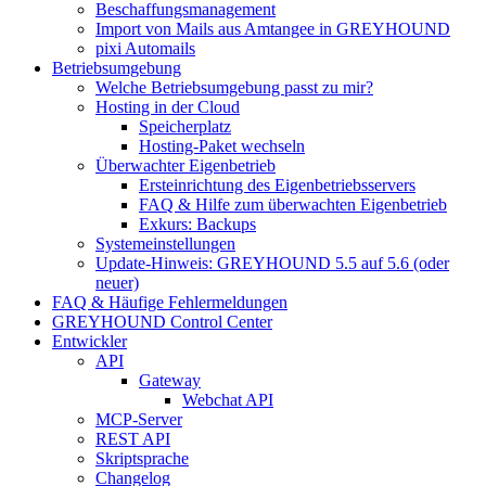
Beschaffungsmanagement
Import von Mails aus Amtangee in GREYHOUND
pixi Automails
Betriebsumgebung
Welche Betriebsumgebung passt zu mir?
Hosting in der Cloud
Speicherplatz
Hosting-Paket wechseln
Überwachter Eigenbetrieb
Ersteinrichtung des Eigenbetriebsservers
FAQ & Hilfe zum überwachten Eigenbetrieb
Exkurs: Backups
Systemeinstellungen
Update-Hinweis: GREYHOUND 5.5 auf 5.6 (oder
neuer)
FAQ & Häufige Fehlermeldungen
GREYHOUND Control Center
Entwickler
API
Gateway
Webchat API
MCP-Server
REST API
Skriptsprache
Changelog