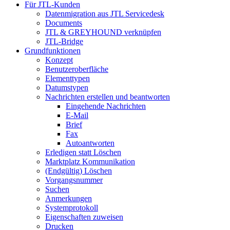
Für JTL-Kunden
Datenmigration aus JTL Servicedesk
Documents
JTL & GREYHOUND verknüpfen
JTL-Bridge
Grundfunktionen
Konzept
Benutzeroberfläche
Elementtypen
Datumstypen
Nachrichten erstellen und beantworten
Eingehende Nachrichten
E-Mail
Brief
Fax
Autoantworten
Erledigen statt Löschen
Marktplatz Kommunikation
(Endgültig) Löschen
Vorgangsnummer
Suchen
Anmerkungen
Systemprotokoll
Eigenschaften zuweisen
Drucken