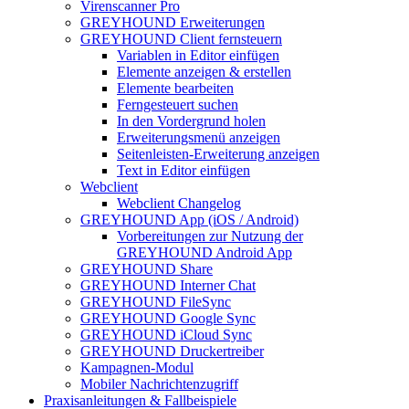
Virenscanner Pro
GREYHOUND Erweiterungen
GREYHOUND Client fernsteuern
Variablen in Editor einfügen
Elemente anzeigen & erstellen
Elemente bearbeiten
Ferngesteuert suchen
In den Vordergrund holen
Erweiterungsmenü anzeigen
Seitenleisten-Erweiterung anzeigen
Text in Editor einfügen
Webclient
Webclient Changelog
GREYHOUND App (iOS / Android)
Vorbereitungen zur Nutzung der
GREYHOUND Android App
GREYHOUND Share
GREYHOUND Interner Chat
GREYHOUND FileSync
GREYHOUND Google Sync
GREYHOUND iCloud Sync
GREYHOUND Druckertreiber
Kampagnen-Modul
Mobiler Nachrichtenzugriff
Praxisanleitungen & Fallbeispiele