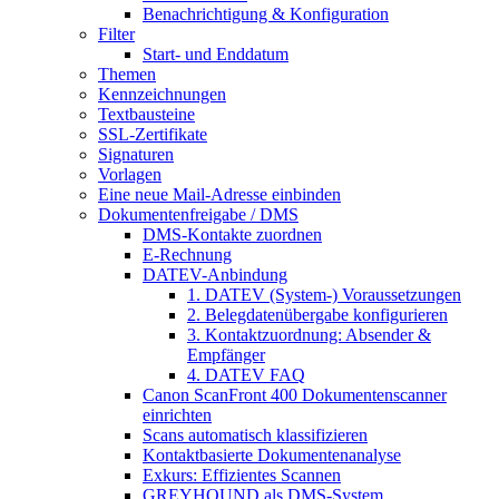
Benachrichtigung & Konfiguration
Filter
Start- und Enddatum
Themen
Kennzeichnungen
Textbausteine
SSL-Zertifikate
Signaturen
Vorlagen
Eine neue Mail-Adresse einbinden
Dokumentenfreigabe / DMS
DMS-Kontakte zuordnen
E-Rechnung
DATEV-Anbindung
1. DATEV (System-) Voraussetzungen
2. Belegdatenübergabe konfigurieren
3. Kontaktzuordnung: Absender &
Empfänger
4. DATEV FAQ
Canon ScanFront 400 Dokumentenscanner
einrichten
Scans automatisch klassifizieren
Kontaktbasierte Dokumentenanalyse
Exkurs: Effizientes Scannen
GREYHOUND als DMS-System