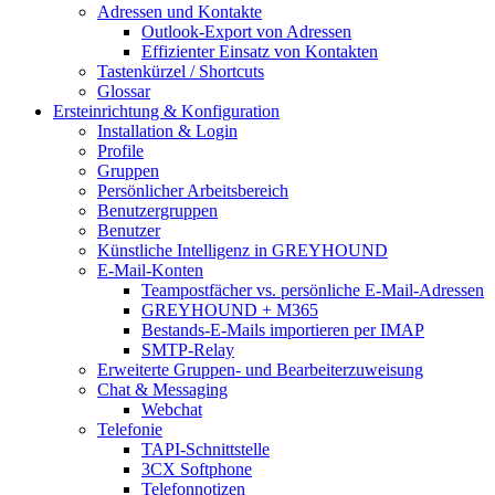
Adressen und Kontakte
Outlook-Export von Adressen
Effizienter Einsatz von Kontakten
Tastenkürzel / Shortcuts
Glossar
Ersteinrichtung & Konfiguration
Installation & Login
Profile
Gruppen
Persönlicher Arbeitsbereich
Benutzergruppen
Benutzer
Künstliche Intelligenz in GREYHOUND
E-Mail-Konten
Teampostfächer vs. persönliche E-Mail-Adressen
GREYHOUND + M365
Bestands-E-Mails importieren per IMAP
SMTP-Relay
Erweiterte Gruppen- und Bearbeiterzuweisung
Chat & Messaging
Webchat
Telefonie
TAPI-Schnittstelle
3CX Softphone
Telefonnotizen