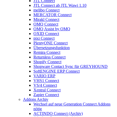
JTL Connect
JTL Connect ab JTL Wawi 1.10
melibo Connect
MERCATOR Connect
Mirakl Connect
OMQ Connect
OMQ Assist by OMQ
OXID Connect
pixi Connect
PlentyONE Connect
Übersetzungsfunktion
Remira Connect
Returnless Connect
Shopify Connect
Shopware Contact Sync für GREYHOUND
SoftENGINE ERP Connect
VARIO ERP
VHS1 Connect
VS/4 Connect
Xentral Connect
Zapier Connect
Addons Archiv
Wechsel auf neue Generation Connect Addons
nötig
ACTINDO Connect (Archiv)