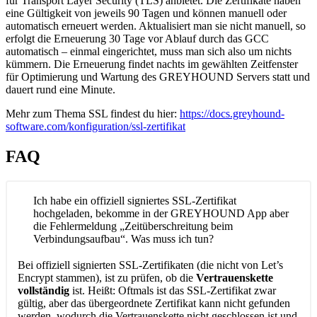
für Transport Layer Security (TLS) anbietet. Die Zertifikate haben
eine Gültigkeit von jeweils 90 Tagen und können manuell oder
automatisch erneuert werden. Aktualisiert man sie nicht manuell, so
erfolgt die Erneuerung 30 Tage vor Ablauf durch das GCC
automatisch – einmal eingerichtet, muss man sich also um nichts
kümmern. Die Erneuerung findet nachts im gewählten Zeitfenster
für Optimierung und Wartung des GREYHOUND Servers statt und
dauert rund eine Minute.
Mehr zum Thema SSL findest du hier:
https://docs.greyhound-
software.com/konfiguration/ssl-zertifikat
FAQ
Ich habe ein offiziell signiertes SSL-Zertifikat
hochgeladen, bekomme in der GREYHOUND App aber
die Fehlermeldung „Zeitüberschreitung beim
Verbindungsaufbau“. Was muss ich tun?
Bei offiziell signierten SSL-Zertifikaten (die nicht von Let’s
Encrypt stammen), ist zu prüfen, ob die
Vertrauenskette
vollständig
ist. Heißt: Oftmals ist das SSL-Zertifikat zwar
gültig, aber das übergeordnete Zertifikat kann nicht gefunden
werden, wodurch die Vertrauenskette nicht geschlossen ist und