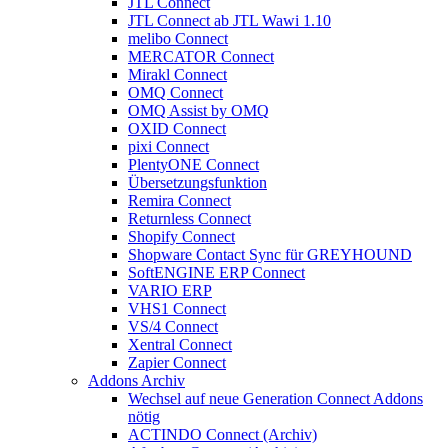
JTL Connect
JTL Connect ab JTL Wawi 1.10
melibo Connect
MERCATOR Connect
Mirakl Connect
OMQ Connect
OMQ Assist by OMQ
OXID Connect
pixi Connect
PlentyONE Connect
Übersetzungsfunktion
Remira Connect
Returnless Connect
Shopify Connect
Shopware Contact Sync für GREYHOUND
SoftENGINE ERP Connect
VARIO ERP
VHS1 Connect
VS/4 Connect
Xentral Connect
Zapier Connect
Addons Archiv
Wechsel auf neue Generation Connect Addons
nötig
ACTINDO Connect (Archiv)