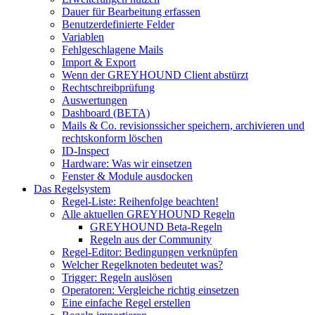
Dauer für Bearbeitung erfassen
Benutzerdefinierte Felder
Variablen
Fehlgeschlagene Mails
Import & Export
Wenn der GREYHOUND Client abstürzt
Rechtschreibprüfung
Auswertungen
Dashboard (BETA)
Mails & Co. revisionssicher speichern, archivieren und
rechtskonform löschen
ID-Inspect
Hardware: Was wir einsetzen
Fenster & Module ausdocken
Das Regelsystem
Regel-Liste: Reihenfolge beachten!
Alle aktuellen GREYHOUND Regeln
GREYHOUND Beta-Regeln
Regeln aus der Community
Regel-Editor: Bedingungen verknüpfen
Welcher Regelknoten bedeutet was?
Trigger: Regeln auslösen
Operatoren: Vergleiche richtig einsetzen
Eine einfache Regel erstellen