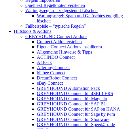
Regeln importieren
Quelltext-Regelknoten verstehen
Wartungsregeln – zeitgesteuert Löschen
Wartungsregel: Spam und Gelöschtes endgültig
löschen
Fallbeispiele – “typische Regeln”
Hilfstools & Addons
GREYHOUND Connect Addons
Connect Addon erstellen
Eigene Connect Addons installieren
Allgemeine Hinweise & Tipps
ACTINDO Connect
AI Pack
Afterbuy Connect
billbee Connect
DreamRobot Connect
eBay Connect
GREYHOUND Automation-Pack
GREYHOUND Connect für 4SELLERS
GREYHOUND Connect für Magento
GREYHOUND Connect für SAP B1
GREYHOUND Connect für SAP on HANA
GREYHOUND Connect für Sage by iwm
GREYHOUND Connect für Shopware
GREYHOUND Connect für Speed4Trade