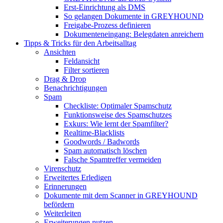
Erst-Einrichtung als DMS
So gelangen Dokumente in GREYHOUND
Freigabe-Prozess definieren
Dokumenteneingang: Belegdaten anreichern
Tipps & Tricks für den Arbeitsalltag
Ansichten
Feldansicht
Filter sortieren
Drag & Drop
Benachrichtigungen
Spam
Checkliste: Optimaler Spamschutz
Funktionsweise des Spamschutzes
Exkurs: Wie lernt der Spamfilter?
Realtime-Blacklists
Goodwords / Badwords
Spam automatisch löschen
Falsche Spamtreffer vermeiden
Virenschutz
Erweitertes Erledigen
Erinnerungen
Dokumente mit dem Scanner in GREYHOUND
befördern
Weiterleiten
Erweiterungen nutzen