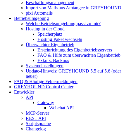
Beschaffungsmanagement
Import von Mails aus Amtangee in GREYHOUND
pixi Automails
Betriebsumgebung
Welche Betriebsumgebung passt zu mir?
Hosting in der Cloud
Speicherplatz
Hosting-Paket wechseln
Überwachter Eigenbetrieb
Ersteinrichtung des Eigenbetriebsservers
FAQ & Hilfe zum überwachten Eigenbetrieb
Exkurs: Backups
Systemeinstellungen
Update-Hinweis: GREYHOUND 5.5 auf 5.6 (oder
neuer)
FAQ & Häufige Fehlermeldungen
GREYHOUND Control Center
Entwickler
API
Gateway
Webchat API
MCP-Server
REST API
Skriptsprache
Changelog