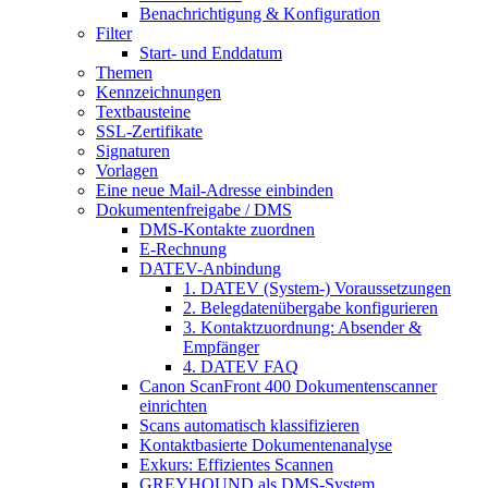
Benachrichtigung & Konfiguration
Filter
Start- und Enddatum
Themen
Kennzeichnungen
Textbausteine
SSL-Zertifikate
Signaturen
Vorlagen
Eine neue Mail-Adresse einbinden
Dokumentenfreigabe / DMS
DMS-Kontakte zuordnen
E-Rechnung
DATEV-Anbindung
1. DATEV (System-) Voraussetzungen
2. Belegdatenübergabe konfigurieren
3. Kontaktzuordnung: Absender &
Empfänger
4. DATEV FAQ
Canon ScanFront 400 Dokumentenscanner
einrichten
Scans automatisch klassifizieren
Kontaktbasierte Dokumentenanalyse
Exkurs: Effizientes Scannen
GREYHOUND als DMS-System