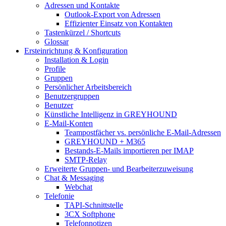
Adressen und Kontakte
Outlook-Export von Adressen
Effizienter Einsatz von Kontakten
Tastenkürzel / Shortcuts
Glossar
Ersteinrichtung & Konfiguration
Installation & Login
Profile
Gruppen
Persönlicher Arbeitsbereich
Benutzergruppen
Benutzer
Künstliche Intelligenz in GREYHOUND
E-Mail-Konten
Teampostfächer vs. persönliche E-Mail-Adressen
GREYHOUND + M365
Bestands-E-Mails importieren per IMAP
SMTP-Relay
Erweiterte Gruppen- und Bearbeiterzuweisung
Chat & Messaging
Webchat
Telefonie
TAPI-Schnittstelle
3CX Softphone
Telefonnotizen