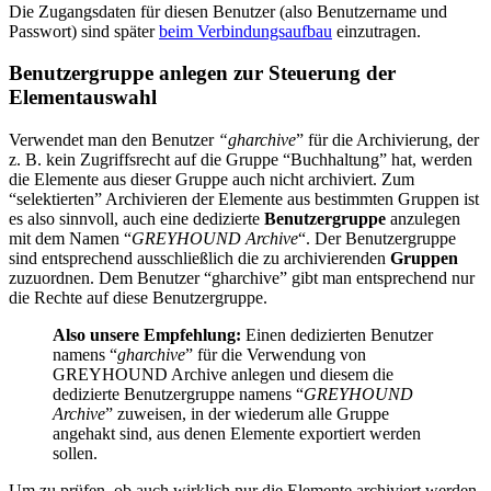
Die Zugangsdaten für diesen Benutzer (also Benutzername und
Passwort) sind später
beim Verbindungsaufbau
einzutragen.
Benutzergruppe anlegen zur Steuerung der
Elementauswahl
Verwendet man den Benutzer
“gharchive
” für die Archivierung, der
z. B. kein Zugriffsrecht auf die Gruppe “Buchhaltung” hat, werden
die Elemente aus dieser Gruppe auch nicht archiviert. Zum
“selektierten” Archivieren der Elemente aus bestimmten Gruppen ist
es also sinnvoll, auch eine dedizierte
Benutzergruppe
anzulegen
mit dem Namen “
GREYHOUND Archive
“. Der Benutzergruppe
sind entsprechend ausschließlich die zu archivierenden
Gruppen
zuzuordnen. Dem Benutzer “gharchive” gibt man entsprechend nur
die Rechte auf diese Benutzergruppe.
Also unsere Empfehlung:
Einen dedizierten Benutzer
namens “
gharchive
” für die Verwendung von
GREYHOUND Archive anlegen und diesem die
dedizierte Benutzergruppe namens “
GREYHOUND
Archive
” zuweisen, in der wiederum alle Gruppe
angehakt sind, aus denen Elemente exportiert werden
sollen.
Um zu prüfen, ob auch wirklich nur die Elemente archiviert werden,