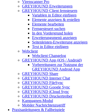
Virenscanner Pro
GREYHOUND Erweiterungen
GREYHOUND Client fernsteuern
Variablen in Editor einfügen
Elemente anzeigen & erstellen
Elemente bearbeiten
Ferngesteuert suchen
In den Vordergrund holen
Erweiterungsmenü anzeigen
Seitenleisten-Erweiterung anzeigen
Text in Editor einfügen
Webclient
Webclient Changelog
GREYHOUND App (iOS / Android)
Vorbereitungen zur Nutzung der
GREYHOUND Android App
GREYHOUND Share
GREYHOUND Interner Chat
GREYHOUND FileSync
GREYHOUND Google Sync
GREYHOUND iCloud Sync
GREYHOUND Druckertreiber
Kampagnen-Modul
Mobiler Nachrichtenzugriff
Praxisanleitungen & Fallbeispiele