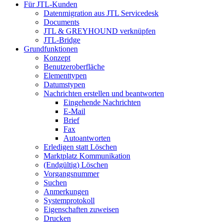
Für JTL-Kunden
Datenmigration aus JTL Servicedesk
Documents
JTL & GREYHOUND verknüpfen
JTL-Bridge
Grundfunktionen
Konzept
Benutzeroberfläche
Elementtypen
Datumstypen
Nachrichten erstellen und beantworten
Eingehende Nachrichten
E-Mail
Brief
Fax
Autoantworten
Erledigen statt Löschen
Marktplatz Kommunikation
(Endgültig) Löschen
Vorgangsnummer
Suchen
Anmerkungen
Systemprotokoll
Eigenschaften zuweisen
Drucken