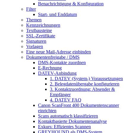
Benachrichtigung & Konfiguration
Filter
Start- und Enddatum
Themen
Kennzeichnungen
Textbausteine
SSL-Zertifikate
Signaturen
Vorlagen
Eine neue Mail-Adresse einbinden
Dokumentenfreigabe / DMS
DMS-Kontakte zuordnen
E-Rechnung
DATEV-Anbindung
1. DATEV (System-) Voraussetzungen
2. Belegdatenübergabe konfigurieren
3. Kontaktzuordnung: Absender &
Empfänger
4. DATEV FAQ
Canon ScanFront 400 Dokumentenscanner
einrichten
Scans automatisch klassifizieren
Kontaktbasierte Dokumentenanalyse
Exkurs: Effizientes Scannen
GREYHOUND als DMS-System