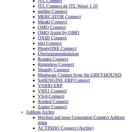
JTL Connect
JTL Connect ab JTL Wawi 1.10
melibo Connect
MERCATOR Connect
Mirakl Connect
OMQ Connect
OMQ Assist by OMQ
OXID Connect
pixi Connect
PlentyONE Connect
Übersetzungsfunktion
Remira Connect
Returnless Connect
Shopify Connect
Shopware Contact Sync für GREYHOUND
SoftENGINE ERP Connect
VARIO ERP
VHS1 Connect
VS/4 Connect
Xentral Connect
Zapier Connect
Addons Archiv
Wechsel auf neue Generation Connect Addons
nötig
ACTINDO Connect (Archiv)