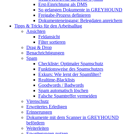
Erst-Einrichtung als DMS
So gelangen Dokumente in GREYHOUND
Freigabe-Prozess definieren
Dokumenteneingang: Belegdaten anreichern
Tipps & Tricks für den Arbeitsalltag
Ansichten
Feldansicht
Filter sortieren
Drag & Drop
Benachrichtigungen
Spam
Checkliste: Optimaler Spamschutz
Funktionsweise des Spamschutzes
Exkurs: Wie lernt der Spamfilter?
Realtime-Blacklists
Goodwords / Badwords
Spam automatisch löschen
Falsche Spamtreffer vermeiden
Virenschutz
Erweitertes Erledigen
Erinnerungen
Dokumente mit dem Scanner in GREYHOUND
befördern
Weiterleiten
Erweiterungen nutzen