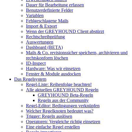
Dauer für Bearbeitung erfassen
Benutzerdefinierte Felder
Variablen
Fehlgeschlagene Mails
Import & Export
Wenn der GREYHOUND Client abstürzt
Rechtschreibprüfung
Auswertungen
Dashboard (BETA)
Mails & Co. revisionssicher speichern, archivieren und
rechtskonform löschen
ID-Inspect
Hardware: Was wir einsetzen
Fenster & Module ausdocken
Das Regelsystem
Regel-Liste: Reihenfolge beachten!
Alle aktuellen GREYHOUND Regeln
GREYHOUND Beta-Regeln
Regeln aus der Community
Regel-Editor: Bedingungen verknüpfen
Welcher Regelknoten bedeutet was?
Trigger: Regeln auslösen
Operatoren: Vergleiche richtig einsetzen
Eine einfache Regel erstellen