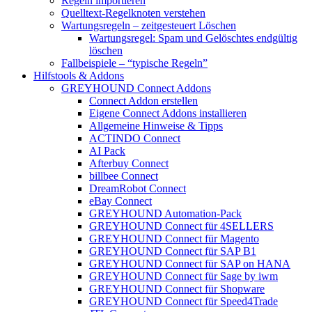
Regeln importieren
Quelltext-Regelknoten verstehen
Wartungsregeln – zeitgesteuert Löschen
Wartungsregel: Spam und Gelöschtes endgültig
löschen
Fallbeispiele – “typische Regeln”
Hilfstools & Addons
GREYHOUND Connect Addons
Connect Addon erstellen
Eigene Connect Addons installieren
Allgemeine Hinweise & Tipps
ACTINDO Connect
AI Pack
Afterbuy Connect
billbee Connect
DreamRobot Connect
eBay Connect
GREYHOUND Automation-Pack
GREYHOUND Connect für 4SELLERS
GREYHOUND Connect für Magento
GREYHOUND Connect für SAP B1
GREYHOUND Connect für SAP on HANA
GREYHOUND Connect für Sage by iwm
GREYHOUND Connect für Shopware
GREYHOUND Connect für Speed4Trade