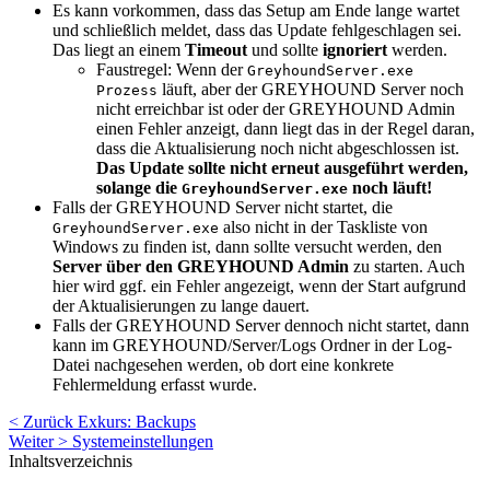
Es kann vorkommen, dass das Setup am Ende lange wartet
und schließlich meldet, dass das Update fehlgeschlagen sei.
Das liegt an einem
Timeout
und sollte
ignoriert
werden.
Faustregel: Wenn der
GreyhoundServer.exe
läuft, aber der GREYHOUND Server noch
Prozess
nicht erreichbar ist oder der GREYHOUND Admin
einen Fehler anzeigt, dann liegt das in der Regel daran,
dass die Aktualisierung noch nicht abgeschlossen ist.
Das Update sollte nicht erneut ausgeführt werden,
solange die
noch läuft!
GreyhoundServer.exe
Falls der GREYHOUND Server nicht startet, die
also nicht in der Taskliste von
GreyhoundServer.exe
Windows zu finden ist, dann sollte versucht werden, den
Server über den GREYHOUND Admin
zu starten. Auch
hier wird ggf. ein Fehler angezeigt, wenn der Start aufgrund
der Aktualisierungen zu lange dauert.
Falls der GREYHOUND Server dennoch nicht startet, dann
kann im GREYHOUND/Server/Logs Ordner in der Log-
Datei nachgesehen werden, ob dort eine konkrete
Fehlermeldung erfasst wurde.
< Zurück
Exkurs: Backups
Weiter >
Systemeinstellungen
Inhaltsverzeichnis