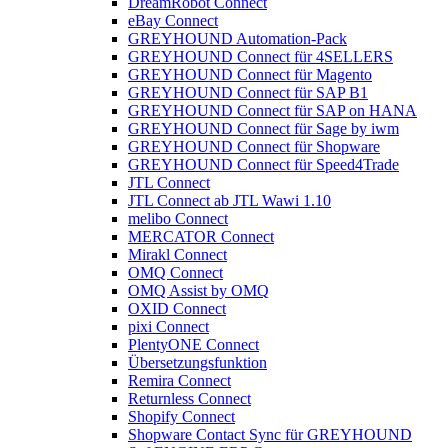
DreamRobot Connect
eBay Connect
GREYHOUND Automation-Pack
GREYHOUND Connect für 4SELLERS
GREYHOUND Connect für Magento
GREYHOUND Connect für SAP B1
GREYHOUND Connect für SAP on HANA
GREYHOUND Connect für Sage by iwm
GREYHOUND Connect für Shopware
GREYHOUND Connect für Speed4Trade
JTL Connect
JTL Connect ab JTL Wawi 1.10
melibo Connect
MERCATOR Connect
Mirakl Connect
OMQ Connect
OMQ Assist by OMQ
OXID Connect
pixi Connect
PlentyONE Connect
Übersetzungsfunktion
Remira Connect
Returnless Connect
Shopify Connect
Shopware Contact Sync für GREYHOUND