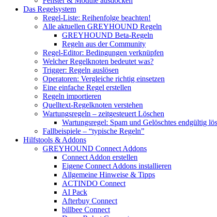
Fenster & Module ausdocken
Das Regelsystem
Regel-Liste: Reihenfolge beachten!
Alle aktuellen GREYHOUND Regeln
GREYHOUND Beta-Regeln
Regeln aus der Community
Regel-Editor: Bedingungen verknüpfen
Welcher Regelknoten bedeutet was?
Trigger: Regeln auslösen
Operatoren: Vergleiche richtig einsetzen
Eine einfache Regel erstellen
Regeln importieren
Quelltext-Regelknoten verstehen
Wartungsregeln – zeitgesteuert Löschen
Wartungsregel: Spam und Gelöschtes endgültig lö
Fallbeispiele – “typische Regeln”
Hilfstools & Addons
GREYHOUND Connect Addons
Connect Addon erstellen
Eigene Connect Addons installieren
Allgemeine Hinweise & Tipps
ACTINDO Connect
AI Pack
Afterbuy Connect
billbee Connect