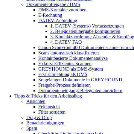
Dokumentenfreigabe / DMS
DMS-Kontakte zuordnen
E-Rechnung
DATEV-Anbindung
1. DATEV (System-) Voraussetzungen
2. Belegdatenübergabe konfigurieren
3. Kontaktzuordnung: Absender & Empfäng
4. DATEV FAQ
Canon ScanFront 400 Dokumentenscanner einrich
Scans automatisch klassifizieren
Kontaktbasierte Dokumentenanalyse
Exkurs: Effizientes Scannen
GREYHOUND als DMS-System
Erst-Einrichtung als DMS
So gelangen Dokumente in GREYHOUND
Freigabe-Prozess definieren
Dokumenteneingang: Belegdaten anreichern
Tipps & Tricks für den Arbeitsalltag
Ansichten
Feldansicht
Filter sortieren
Drag & Drop
Benachrichtigungen
Spam
Checkliste: Optimaler Spamschutz