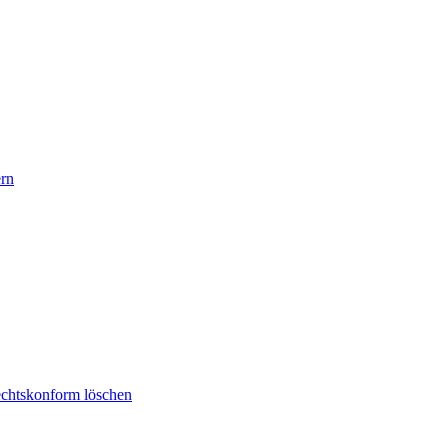
rn
rechtskonform löschen