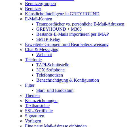
Benutzergruppen
Benutzer
Künstliche Intelligenz in GREYHOUND
E-Mail-Konten
Teampostfächer vs. persönliche E-Mail-Adressen
GREYHOUND + M365
Bestands-E-Mails importieren per IMAP
SMTP-Relay
Erweiterte Gruppen- und Bearbeiterzuweisung
Chat & Messaging
Webchat
Telefonie
TAPI-Schnittstelle
3CX Softphone
Telefonnotizen
Benachrichtigung & Konfiguration
Filter
Start- und Enddatum
Themen
Kennzeichnungen
Textbausteine
SSL-Zertifikate
Signaturen
Vorlagen
Eine neue Mail-Adresse einbinden