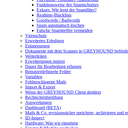
Funktionsweise des Spamschutzes
Exkurs: Wie lernt der Spamfilter?
Realtime-Blacklists
Goodwords / Badwords
Spam automatisch löschen
Falsche Spamtreffer vermeiden
Virenschutz
Erweitertes Erledigen
Erinnerungen
Dokumente mit dem Scanner in GREYHOUND beförde
Weiterleiten
Erweiterungen nutzen
Dauer für Bearbeitung erfassen
Benutzerdefinierte Felder
Variablen
Fehlgeschlagene Mails
Import & Export
Wenn der GREYHOUND Client abstürzt
Rechtschreibprüfung
Auswertungen
Dashboard (BETA)
Mails & Co. revisionssicher speichern, archivieren und 
ID-Inspect
Hardware: Was wir einsetzen