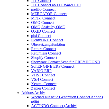
JTL Connect
JTL Connect ab JTL Wawi 1.10
melibo Connect
MERCATOR Connect
Mirakl Connect
OMQ Connect
OMQ Assist by OMQ
OXID Connect
pixi Connect
PlentyONE Connect
Übersetzungsfunktion
Remira Connect
Returnless Connect
Shopify Connect
Shopware Contact Sync für GREYHOUND
SoftENGINE ERP Connect
VARIO ERP
VHS1 Connect
VS/4 Connect
Xentral Connect
Zapier Connect
Addons Archiv
Wechsel auf neue Generation Connect Addons
nötig
ACTINDO Connect (Archiv)