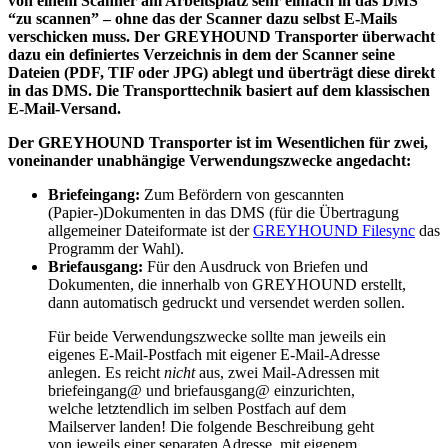
von einem Scanner am Arbeitsplatz sehr einfach in das DMS
“zu scannen” – ohne das der Scanner dazu selbst E-Mails
verschicken muss. Der GREYHOUND Transporter überwacht
dazu ein definiertes Verzeichnis in dem der Scanner seine
Dateien (PDF, TIF oder JPG) ablegt und überträgt diese direkt
in das DMS. Die Transporttechnik basiert auf dem klassischen
E-Mail-Versand.
Der GREYHOUND Transporter ist im Wesentlichen für zwei,
voneinander unabhängige Verwendungszwecke angedacht:
Briefeingang:
Zum Befördern von gescannten
(Papier-)Dokumenten in das DMS (für die Übertragung
allgemeiner Dateiformate ist der
GREYHOUND Filesync
das
Programm der Wahl).
Briefausgang:
Für den Ausdruck von Briefen und
Dokumenten, die innerhalb von GREYHOUND erstellt,
dann automatisch gedruckt und versendet werden sollen.
Für beide Verwendungszwecke sollte man jeweils ein
eigenes E-Mail-Postfach mit eigener E-Mail-Adresse
anlegen. Es reicht
nicht
aus, zwei Mail-Adressen mit
briefeingang@ und briefausgang@ einzurichten,
welche letztendlich im selben Postfach auf dem
Mailserver landen! Die folgende Beschreibung geht
von jeweils einer separaten Adresse, mit eigenem