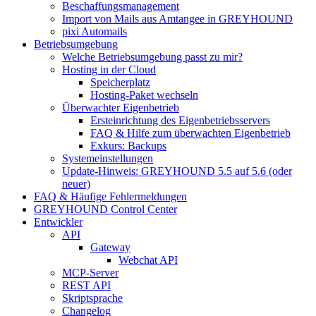
Beschaffungsmanagement
Import von Mails aus Amtangee in GREYHOUND
pixi Automails
Betriebsumgebung
Welche Betriebsumgebung passt zu mir?
Hosting in der Cloud
Speicherplatz
Hosting-Paket wechseln
Überwachter Eigenbetrieb
Ersteinrichtung des Eigenbetriebsservers
FAQ & Hilfe zum überwachten Eigenbetrieb
Exkurs: Backups
Systemeinstellungen
Update-Hinweis: GREYHOUND 5.5 auf 5.6 (oder
neuer)
FAQ & Häufige Fehlermeldungen
GREYHOUND Control Center
Entwickler
API
Gateway
Webchat API
MCP-Server
REST API
Skriptsprache
Changelog