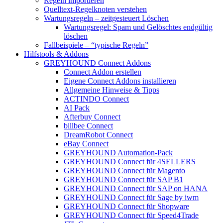
Regeln importieren
Quelltext-Regelknoten verstehen
Wartungsregeln – zeitgesteuert Löschen
Wartungsregel: Spam und Gelöschtes endgültig
löschen
Fallbeispiele – “typische Regeln”
Hilfstools & Addons
GREYHOUND Connect Addons
Connect Addon erstellen
Eigene Connect Addons installieren
Allgemeine Hinweise & Tipps
ACTINDO Connect
AI Pack
Afterbuy Connect
billbee Connect
DreamRobot Connect
eBay Connect
GREYHOUND Automation-Pack
GREYHOUND Connect für 4SELLERS
GREYHOUND Connect für Magento
GREYHOUND Connect für SAP B1
GREYHOUND Connect für SAP on HANA
GREYHOUND Connect für Sage by iwm
GREYHOUND Connect für Shopware
GREYHOUND Connect für Speed4Trade