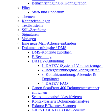
Benachrichtigung & Konfiguration
Filter
Start- und Enddatum
Themen
Kennzeichnungen
Textbausteine
SSL-Zertifikate
Signaturen
Vorlagen
Eine neue Mail-Adresse einbinden
Dokumentenfreigabe / DMS
DMS-Kontakte zuordnen
E-Rechnung
DATEV-Anbindung
1. DATEV (System-) Voraussetzungen
2. Belegdatenübergabe konfigurieren
3. Kontaktzuordnung: Absender &
Empfänger
4. DATEV FAQ
Canon ScanFront 400 Dokumentenscanner
einrichten
Scans automatisch klassifizieren
Kontaktbasierte Dokumentenanalyse
Exkurs: Effizientes Scannen
GREYHOUND als DMS-System