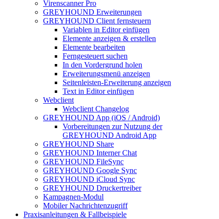
Virenscanner Pro
GREYHOUND Erweiterungen
GREYHOUND Client fernsteuern
Variablen in Editor einfügen
Elemente anzeigen & erstellen
Elemente bearbeiten
Ferngesteuert suchen
In den Vordergrund holen
Erweiterungsmenü anzeigen
Seitenleisten-Erweiterung anzeigen
Text in Editor einfügen
Webclient
Webclient Changelog
GREYHOUND App (iOS / Android)
Vorbereitungen zur Nutzung der
GREYHOUND Android App
GREYHOUND Share
GREYHOUND Interner Chat
GREYHOUND FileSync
GREYHOUND Google Sync
GREYHOUND iCloud Sync
GREYHOUND Druckertreiber
Kampagnen-Modul
Mobiler Nachrichtenzugriff
Praxisanleitungen & Fallbeispiele