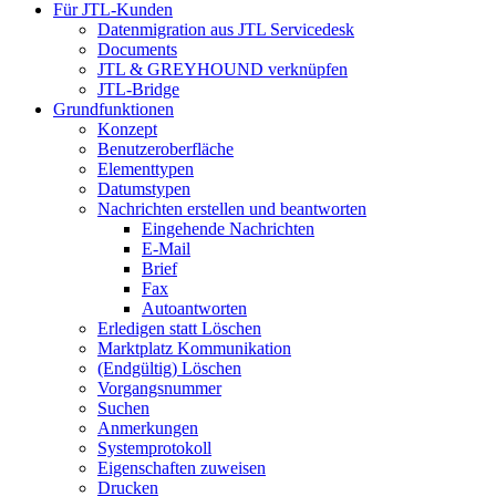
Für JTL-Kunden
Datenmigration aus JTL Servicedesk
Documents
JTL & GREYHOUND verknüpfen
JTL-Bridge
Grundfunktionen
Konzept
Benutzeroberfläche
Elementtypen
Datumstypen
Nachrichten erstellen und beantworten
Eingehende Nachrichten
E-Mail
Brief
Fax
Autoantworten
Erledigen statt Löschen
Marktplatz Kommunikation
(Endgültig) Löschen
Vorgangsnummer
Suchen
Anmerkungen
Systemprotokoll
Eigenschaften zuweisen
Drucken