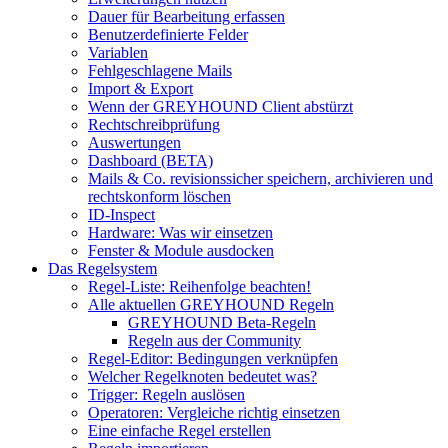
Dauer für Bearbeitung erfassen
Benutzerdefinierte Felder
Variablen
Fehlgeschlagene Mails
Import & Export
Wenn der GREYHOUND Client abstürzt
Rechtschreibprüfung
Auswertungen
Dashboard (BETA)
Mails & Co. revisionssicher speichern, archivieren und
rechtskonform löschen
ID-Inspect
Hardware: Was wir einsetzen
Fenster & Module ausdocken
Das Regelsystem
Regel-Liste: Reihenfolge beachten!
Alle aktuellen GREYHOUND Regeln
GREYHOUND Beta-Regeln
Regeln aus der Community
Regel-Editor: Bedingungen verknüpfen
Welcher Regelknoten bedeutet was?
Trigger: Regeln auslösen
Operatoren: Vergleiche richtig einsetzen
Eine einfache Regel erstellen