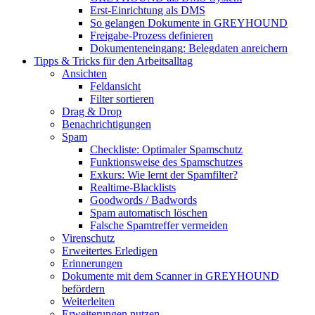
Erst-Einrichtung als DMS
So gelangen Dokumente in GREYHOUND
Freigabe-Prozess definieren
Dokumenteneingang: Belegdaten anreichern
Tipps & Tricks für den Arbeitsalltag
Ansichten
Feldansicht
Filter sortieren
Drag & Drop
Benachrichtigungen
Spam
Checkliste: Optimaler Spamschutz
Funktionsweise des Spamschutzes
Exkurs: Wie lernt der Spamfilter?
Realtime-Blacklists
Goodwords / Badwords
Spam automatisch löschen
Falsche Spamtreffer vermeiden
Virenschutz
Erweitertes Erledigen
Erinnerungen
Dokumente mit dem Scanner in GREYHOUND
befördern
Weiterleiten
Erweiterungen nutzen