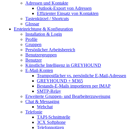
Adressen und Kontakte
Outlook-Export von Adressen
Effizienter Einsatz von Kontakten
Tastenkürzel / Shortcuts
Glossar
Ersteinrichtung & Konfiguration
Installation & Login
Profile
Gruppen
Persönlicher Arbeitsbereich
Benutzergruppen
Benutzer
Künstliche Intelligenz in GREYHOUND
E-Mail-Konten
Teampostfächer vs. persönliche E-Mail-Adressen
GREYHOUND + M365
Bestands-E-Mails importieren per IMAP
SMTP-Relay
Erweiterte Gruppen- und Bearbeiterzuweisung
Chat & Messaging
Webchat
Telefonie
TAPI-Schnittstelle
3CX Softphone
Telefonnotizen