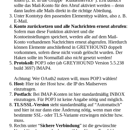
sollen (z. B. in die Gruppe “Kundenservice”). Erst
danach
sollte das Mail-Konto für den Abruf aktiviert werden – denn
dann laufen alle Mails direkt in die richtige Abteilung.
Unter Kontotyp den passenden Elementtyp wählen, also z. B.
E-Mail.
Konto zurücksetzen und alle Nachrichten erneut abrufen
:
Sofern man diese Funktion aktiviert und die
Kontoeinstellungen speichert, werden alle auf dem Mail-
Konto vorhandenen Nachrichten erneut abgerufen. Hierdurch
können Elemente anschließend in GREYHOUND doppelt
vorkommen, sofern diese nicht vorab gelöscht wurden. Der
Haken sollte im Normalfall also
nicht
gesetzt werden!
Protokoll:
POP3 oder (ab GREYHOUND Version 5.5.238
build 3697) IMAP4.
Achtung: Wer OAuth2 nutzen will, muss POP3 wählen!
Host:
Hier ist der Host bzw. die IP des Mailservers
einzutragen.
Postfach
: Bei IMAP-Konten ist hier standardmäßig INBOX
einzutragen. Für POP3 ist keine Angabe nötig und möglich.
TLS/SSL-Version
steht standardmäßig auf “Automatisch”
und hier ist nur dann eine Änderung nötig, wenn man eine
bestimmte SSL- oder TLS-Variante erzwingen möchte bzw.
muss.
Rechts unter “
Sichere Verbindung
” ist die gewünschte