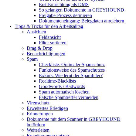
Erst-Einrichtung als DMS
So gelangen Dokumente in GREYHOUND
Freigabe-Prozess definieren
Dokumenteneingang: Belegdaten anreichern
Tipps & Tricks für den Arbeitsalltag
Ansichten
Feldansicht
Filter sortieren
Drag & Drop
Benachrichtigungen
Spam
Checkliste: Optimaler Spamschutz
Funktionsweise des Spamschutzes
Exkurs: Wie lernt der Spamfilter?
Realtime-Blacklists
Goodwords / Badwords
Spam automatisch löschen
Falsche Spamtreffer vermeiden
Virenschutz
Erweitertes Erledigen
Erinnerungen
Dokumente mit dem Scanner in GREYHOUND
befördern
Weiterleiten
Erweiterungen nutzen