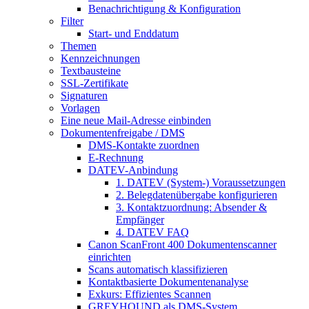
Benachrichtigung & Konfiguration
Filter
Start- und Enddatum
Themen
Kennzeichnungen
Textbausteine
SSL-Zertifikate
Signaturen
Vorlagen
Eine neue Mail-Adresse einbinden
Dokumentenfreigabe / DMS
DMS-Kontakte zuordnen
E-Rechnung
DATEV-Anbindung
1. DATEV (System-) Voraussetzungen
2. Belegdatenübergabe konfigurieren
3. Kontaktzuordnung: Absender &
Empfänger
4. DATEV FAQ
Canon ScanFront 400 Dokumentenscanner
einrichten
Scans automatisch klassifizieren
Kontaktbasierte Dokumentenanalyse
Exkurs: Effizientes Scannen
GREYHOUND als DMS-System