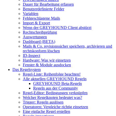
Dauer für Bearbeitung erfassen
Benutzerdefinierte Felder
Variablen
Fehlgeschlagene Mails
Import & Export
Wenn der GREYHOUND Client abstürzt
Rechtschreibprüfung
Auswertungen
Dashboard (BETA)
Mails & Co. revisionssicher speichern, archivieren und
rechtskonform löschen
ID-Inspect
Hardware: Was wir einsetzen
Fenster & Module ausdocken
Das Regelsystem
Regel-Liste: Reihenfolge beachten!
Alle aktuellen GREYHOUND Regeln
GREYHOUND Beta-Regeln
Regeln aus der Community
Regel-Editor: Bedingungen verknüpfen
Welcher Regelknoten bedeutet was?
Trigger: Regeln auslösen
Operatoren: Vergleiche richtig einsetzen
Eine einfache Regel erstellen