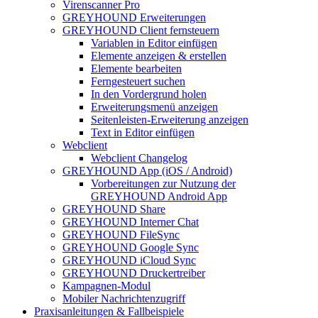
Virenscanner Pro
GREYHOUND Erweiterungen
GREYHOUND Client fernsteuern
Variablen in Editor einfügen
Elemente anzeigen & erstellen
Elemente bearbeiten
Ferngesteuert suchen
In den Vordergrund holen
Erweiterungsmenü anzeigen
Seitenleisten-Erweiterung anzeigen
Text in Editor einfügen
Webclient
Webclient Changelog
GREYHOUND App (iOS / Android)
Vorbereitungen zur Nutzung der
GREYHOUND Android App
GREYHOUND Share
GREYHOUND Interner Chat
GREYHOUND FileSync
GREYHOUND Google Sync
GREYHOUND iCloud Sync
GREYHOUND Druckertreiber
Kampagnen-Modul
Mobiler Nachrichtenzugriff
Praxisanleitungen & Fallbeispiele