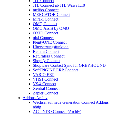
JTL Connect
JTL Connect ab JTL Wawi 1.10
melibo Connect
MERCATOR Connect
Mirakl Connect
OMQ Connect
OMQ Assist by OMQ
OXID Connect
pixi Connect
PlentyONE Connect
Übersetzungsfunktion
Remira Connect
Returnless Connect
Shopify Connect
Shopware Contact Sync für GREYHOUND
SoftENGINE ERP Connect
VARIO ERP
VHS1 Connect
VS/4 Connect
Xentral Connect
Zapier Connect
Addons Archiv
Wechsel auf neue Generation Connect Addons
nötig
ACTINDO Connect (Archiv)