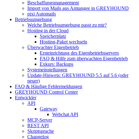
Beschaffungsmanagement
Import von Mails aus Amtangee in GREYHOUND
pixi Automails
Betriebsumgebung
Welche Betriebsumgebung passt zu mir?
Hosting in der Cloud
Speicherplatz
Hosting-Paket wechseln
Überwachter Eigenbetrieb
Ersteinrichtung des Eigenbetriebsservers
FAQ & Hilfe zum überwachten Eigenbetrieb
Exkurs: Backups
Systemeinstellungen
Update-Hinweis: GREYHOUND 5.5 auf 5.6 (oder
neuer)
FAQ & Häufige Fehlermeldungen
GREYHOUND Control Center
Entwickler
API
Gateway
Webchat API
MCP-Server
REST API
Skriptsprache
Changelog