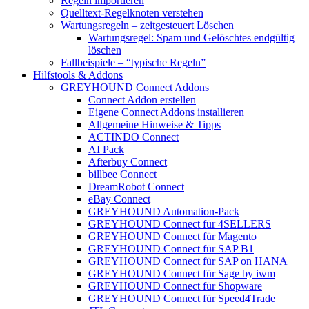
Regeln importieren
Quelltext-Regelknoten verstehen
Wartungsregeln – zeitgesteuert Löschen
Wartungsregel: Spam und Gelöschtes endgültig
löschen
Fallbeispiele – “typische Regeln”
Hilfstools & Addons
GREYHOUND Connect Addons
Connect Addon erstellen
Eigene Connect Addons installieren
Allgemeine Hinweise & Tipps
ACTINDO Connect
AI Pack
Afterbuy Connect
billbee Connect
DreamRobot Connect
eBay Connect
GREYHOUND Automation-Pack
GREYHOUND Connect für 4SELLERS
GREYHOUND Connect für Magento
GREYHOUND Connect für SAP B1
GREYHOUND Connect für SAP on HANA
GREYHOUND Connect für Sage by iwm
GREYHOUND Connect für Shopware
GREYHOUND Connect für Speed4Trade