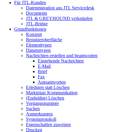
Für JTL-Kunden
Datenmigration aus JTL Servicedesk
Documents
JTL & GREYHOUND verknüpfen
JTL-Bridge
Grundfunktionen
Konzept
Benutzeroberfläche
Elementtypen
Datumstypen
Nachrichten erstellen und beantworten
Eingehende Nachrichten
E-Mail
Brief
Fax
Autoantworten
Erledigen statt Löschen
Marktplatz Kommunikation
(Endgültig) Löschen
Vorgangsnummer
Suchen
Anmerkungen
Systemprotokoll
Eigenschaften zuweisen
Drucken