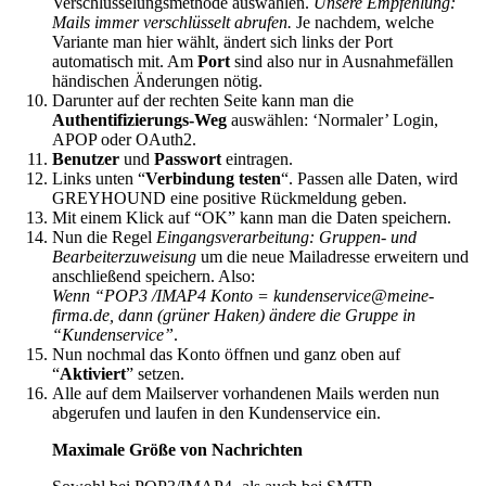
Verschlüsselungsmethode auswählen.
Unsere Empfehlung:
Mails immer verschlüsselt abrufen.
Je nachdem, welche
Variante man hier wählt, ändert sich links der Port
automatisch mit. Am
Port
sind also nur in Ausnahmefällen
händischen Änderungen nötig.
Darunter auf der rechten Seite kann man die
Authentifizierungs-Weg
auswählen: ‘Normaler’ Login,
APOP oder OAuth2.
Benutzer
und
Passwort
eintragen.
Links unten “
Verbindung testen
“. Passen alle Daten, wird
GREYHOUND eine positive Rückmeldung geben.
Mit einem Klick auf “OK” kann man die Daten speichern.
Nun die Regel
Eingangsverarbeitung: Gruppen- und
Bearbeiterzuweisung
um die neue Mailadresse erweitern und
anschließend speichern. Also:
Wenn “POP3 /IMAP4 Konto = kundenservice@meine-
firma.de, dann (grüner Haken) ändere die Gruppe in
“Kundenservice”
.
Nun nochmal das Konto öffnen und ganz oben auf
“
Aktiviert
” setzen.
Alle auf dem Mailserver vorhandenen Mails werden nun
abgerufen und laufen in den Kundenservice ein.
Maximale Größe von Nachrichten