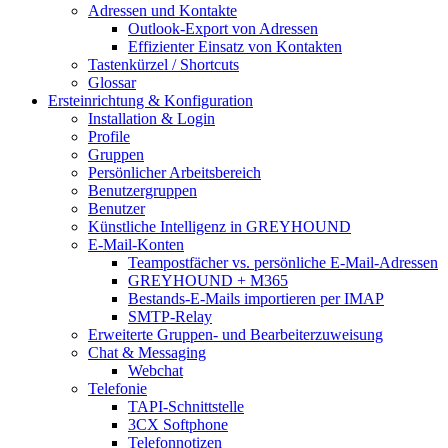
Adressen und Kontakte
Outlook-Export von Adressen
Effizienter Einsatz von Kontakten
Tastenkürzel / Shortcuts
Glossar
Ersteinrichtung & Konfiguration
Installation & Login
Profile
Gruppen
Persönlicher Arbeitsbereich
Benutzergruppen
Benutzer
Künstliche Intelligenz in GREYHOUND
E-Mail-Konten
Teampostfächer vs. persönliche E-Mail-Adressen
GREYHOUND + M365
Bestands-E-Mails importieren per IMAP
SMTP-Relay
Erweiterte Gruppen- und Bearbeiterzuweisung
Chat & Messaging
Webchat
Telefonie
TAPI-Schnittstelle
3CX Softphone
Telefonnotizen