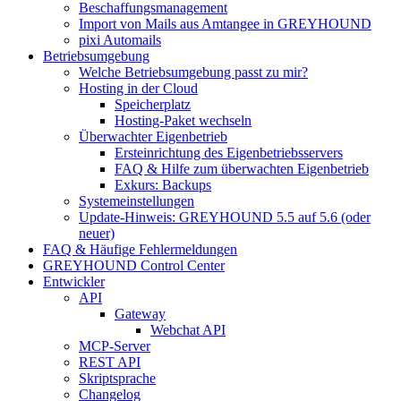
Beschaffungsmanagement
Import von Mails aus Amtangee in GREYHOUND
pixi Automails
Betriebsumgebung
Welche Betriebsumgebung passt zu mir?
Hosting in der Cloud
Speicherplatz
Hosting-Paket wechseln
Überwachter Eigenbetrieb
Ersteinrichtung des Eigenbetriebsservers
FAQ & Hilfe zum überwachten Eigenbetrieb
Exkurs: Backups
Systemeinstellungen
Update-Hinweis: GREYHOUND 5.5 auf 5.6 (oder
neuer)
FAQ & Häufige Fehlermeldungen
GREYHOUND Control Center
Entwickler
API
Gateway
Webchat API
MCP-Server
REST API
Skriptsprache
Changelog