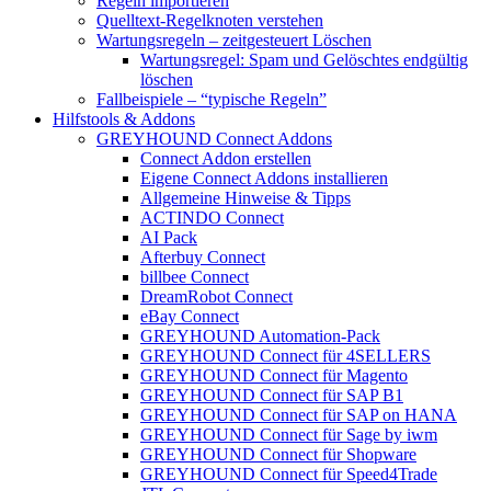
Regeln importieren
Quelltext-Regelknoten verstehen
Wartungsregeln – zeitgesteuert Löschen
Wartungsregel: Spam und Gelöschtes endgültig
löschen
Fallbeispiele – “typische Regeln”
Hilfstools & Addons
GREYHOUND Connect Addons
Connect Addon erstellen
Eigene Connect Addons installieren
Allgemeine Hinweise & Tipps
ACTINDO Connect
AI Pack
Afterbuy Connect
billbee Connect
DreamRobot Connect
eBay Connect
GREYHOUND Automation-Pack
GREYHOUND Connect für 4SELLERS
GREYHOUND Connect für Magento
GREYHOUND Connect für SAP B1
GREYHOUND Connect für SAP on HANA
GREYHOUND Connect für Sage by iwm
GREYHOUND Connect für Shopware
GREYHOUND Connect für Speed4Trade