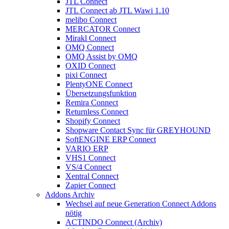
JTL Connect
JTL Connect ab JTL Wawi 1.10
melibo Connect
MERCATOR Connect
Mirakl Connect
OMQ Connect
OMQ Assist by OMQ
OXID Connect
pixi Connect
PlentyONE Connect
Übersetzungsfunktion
Remira Connect
Returnless Connect
Shopify Connect
Shopware Contact Sync für GREYHOUND
SoftENGINE ERP Connect
VARIO ERP
VHS1 Connect
VS/4 Connect
Xentral Connect
Zapier Connect
Addons Archiv
Wechsel auf neue Generation Connect Addons
nötig
ACTINDO Connect (Archiv)