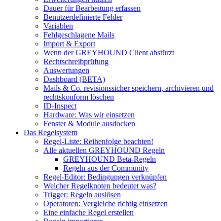
Dauer für Bearbeitung erfassen
Benutzerdefinierte Felder
Variablen
Fehlgeschlagene Mails
Import & Export
Wenn der GREYHOUND Client abstürzt
Rechtschreibprüfung
Auswertungen
Dashboard (BETA)
Mails & Co. revisionssicher speichern, archivieren und
rechtskonform löschen
ID-Inspect
Hardware: Was wir einsetzen
Fenster & Module ausdocken
Das Regelsystem
Regel-Liste: Reihenfolge beachten!
Alle aktuellen GREYHOUND Regeln
GREYHOUND Beta-Regeln
Regeln aus der Community
Regel-Editor: Bedingungen verknüpfen
Welcher Regelknoten bedeutet was?
Trigger: Regeln auslösen
Operatoren: Vergleiche richtig einsetzen
Eine einfache Regel erstellen