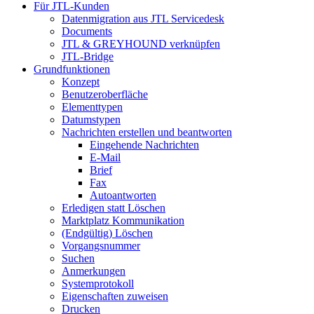
Für JTL-Kunden
Datenmigration aus JTL Servicedesk
Documents
JTL & GREYHOUND verknüpfen
JTL-Bridge
Grundfunktionen
Konzept
Benutzeroberfläche
Elementtypen
Datumstypen
Nachrichten erstellen und beantworten
Eingehende Nachrichten
E-Mail
Brief
Fax
Autoantworten
Erledigen statt Löschen
Marktplatz Kommunikation
(Endgültig) Löschen
Vorgangsnummer
Suchen
Anmerkungen
Systemprotokoll
Eigenschaften zuweisen
Drucken