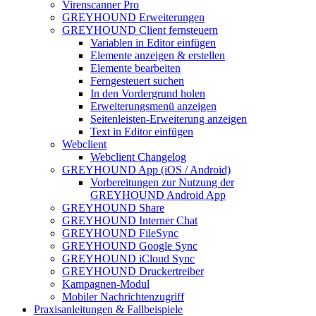
Virenscanner Pro
GREYHOUND Erweiterungen
GREYHOUND Client fernsteuern
Variablen in Editor einfügen
Elemente anzeigen & erstellen
Elemente bearbeiten
Ferngesteuert suchen
In den Vordergrund holen
Erweiterungsmenü anzeigen
Seitenleisten-Erweiterung anzeigen
Text in Editor einfügen
Webclient
Webclient Changelog
GREYHOUND App (iOS / Android)
Vorbereitungen zur Nutzung der
GREYHOUND Android App
GREYHOUND Share
GREYHOUND Interner Chat
GREYHOUND FileSync
GREYHOUND Google Sync
GREYHOUND iCloud Sync
GREYHOUND Druckertreiber
Kampagnen-Modul
Mobiler Nachrichtenzugriff
Praxisanleitungen & Fallbeispiele