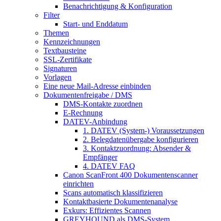
Benachrichtigung & Konfiguration
Filter
Start- und Enddatum
Themen
Kennzeichnungen
Textbausteine
SSL-Zertifikate
Signaturen
Vorlagen
Eine neue Mail-Adresse einbinden
Dokumentenfreigabe / DMS
DMS-Kontakte zuordnen
E-Rechnung
DATEV-Anbindung
1. DATEV (System-) Voraussetzungen
2. Belegdatenübergabe konfigurieren
3. Kontaktzuordnung: Absender &
Empfänger
4. DATEV FAQ
Canon ScanFront 400 Dokumentenscanner
einrichten
Scans automatisch klassifizieren
Kontaktbasierte Dokumentenanalyse
Exkurs: Effizientes Scannen
GREYHOUND als DMS-System