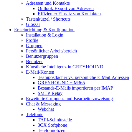
Adressen und Kontakte
Outlook-Export von Adressen
Effizienter Einsatz von Kontakten
Tastenkürzel / Shortcuts
Glossar
Ersteinrichtung & Konfiguration
Installation & Login
Profile
Gruppen
Persönlicher Arbeitsbereich
Benutzergruppen
Benutzer
Künstliche Intelligenz in GREYHOUND
E-Mail-Konten
Teampostfächer vs. persönliche E-Mail-Adressen
GREYHOUND + M365
Bestands-E-Mails importieren per IMAP
SMTP-Relay
Erweiterte Gruppen- und Bearbeiterzuweisung
Chat & Messaging
Webchat
Telefonie
TAPI-Schnittstelle
3CX Softphone
Telefonnotizen