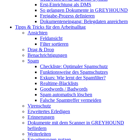
Erst-Einrichtung als DMS
So gelangen Dokumente in GREYHOUND
Freigabe-Prozess definieren
Dokumenteneingang: Belegdaten anreichern
Tipps & Tricks für den Arbeitsalltag
Ansichten
Feldansicht
Filter sortieren
Drag & Drop
Benachrichtigungen
Spam
Checkliste: Optimaler Spamschutz
Funktionsweise des Spamschutzes
Exkurs: Wie lernt der Spamfilter?
Realtime-Blacklists
Goodwords / Badwords
Spam automatisch löschen
Falsche Spamtreffer vermeiden
Virenschutz
Erweitertes Erledigen
Erinnerungen
Dokumente mit dem Scanner in GREYHOUND
befördern
Weiterleiten
Erweiterungen nutzen