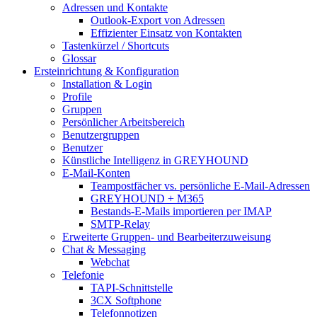
Adressen und Kontakte
Outlook-Export von Adressen
Effizienter Einsatz von Kontakten
Tastenkürzel / Shortcuts
Glossar
Ersteinrichtung & Konfiguration
Installation & Login
Profile
Gruppen
Persönlicher Arbeitsbereich
Benutzergruppen
Benutzer
Künstliche Intelligenz in GREYHOUND
E-Mail-Konten
Teampostfächer vs. persönliche E-Mail-Adressen
GREYHOUND + M365
Bestands-E-Mails importieren per IMAP
SMTP-Relay
Erweiterte Gruppen- und Bearbeiterzuweisung
Chat & Messaging
Webchat
Telefonie
TAPI-Schnittstelle
3CX Softphone
Telefonnotizen