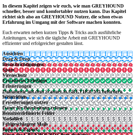
In diesem Kapitel zeigen wir euch, wie man GREYHOUND
schneller, besser und komfortabler nutzen kann. Das Kapitel
richtet sich also an GREYHOUND Nutzer, die schon etwas
Erfahrung im Umgang mit der Software machen konnten.
Euch erwarten neben kurzen Tipps & Tricks auch ausführliche
Anleitungen, wie sich die tägliche Arbeit mit GREYHOUND
effizienter und erfolgreicher gestalten lässt.
Ansichten
Drag & Drop
Benachrichtigungen
Spam
Virenschutz
Erweitertes Erledigen
Erinnerungen
Dokumente mit dem Scanner in GREYHOUND befördern
Weiterleiten
Erweiterungen nutzen
Dauer für Bearbeitung erfassen
Benutzerdefinierte Felder
Variablen
Fehlgeschlagene Mails
Import & Export
Wenn der GREYHOUND Client abstürzt