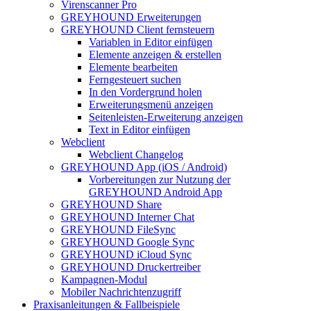
Virenscanner Pro
GREYHOUND Erweiterungen
GREYHOUND Client fernsteuern
Variablen in Editor einfügen
Elemente anzeigen & erstellen
Elemente bearbeiten
Ferngesteuert suchen
In den Vordergrund holen
Erweiterungsmenü anzeigen
Seitenleisten-Erweiterung anzeigen
Text in Editor einfügen
Webclient
Webclient Changelog
GREYHOUND App (iOS / Android)
Vorbereitungen zur Nutzung der
GREYHOUND Android App
GREYHOUND Share
GREYHOUND Interner Chat
GREYHOUND FileSync
GREYHOUND Google Sync
GREYHOUND iCloud Sync
GREYHOUND Druckertreiber
Kampagnen-Modul
Mobiler Nachrichtenzugriff
Praxisanleitungen & Fallbeispiele