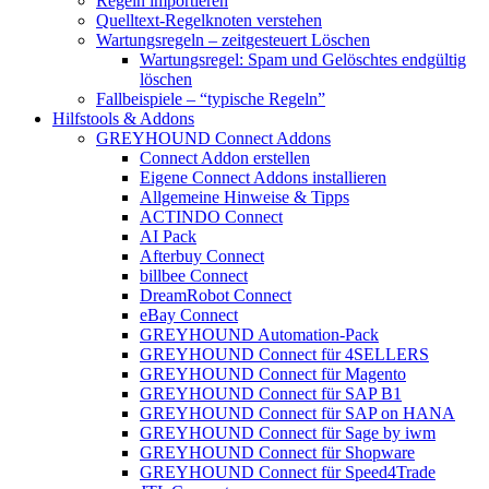
Regeln importieren
Quelltext-Regelknoten verstehen
Wartungsregeln – zeitgesteuert Löschen
Wartungsregel: Spam und Gelöschtes endgültig
löschen
Fallbeispiele – “typische Regeln”
Hilfstools & Addons
GREYHOUND Connect Addons
Connect Addon erstellen
Eigene Connect Addons installieren
Allgemeine Hinweise & Tipps
ACTINDO Connect
AI Pack
Afterbuy Connect
billbee Connect
DreamRobot Connect
eBay Connect
GREYHOUND Automation-Pack
GREYHOUND Connect für 4SELLERS
GREYHOUND Connect für Magento
GREYHOUND Connect für SAP B1
GREYHOUND Connect für SAP on HANA
GREYHOUND Connect für Sage by iwm
GREYHOUND Connect für Shopware
GREYHOUND Connect für Speed4Trade