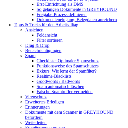
Erst-Einrichtung als DMS
So gelangen Dokumente in GREYHOUND
Freigabe-Prozess definieren
Dokumenteneingang: Belegdaten anreichern
Tipps & Tricks für den Arbeitsalltag
Ansichten
Feldansicht
Filter sortieren
Drag & Drop
Benachrichtigungen
Spam
Checkliste: Optimaler Spamschutz
Funktionsweise des Spamschutzes
Exkurs: Wie lernt der Spamfilter?
Realtime-Blacklists
Goodwords / Badwords
Spam automatisch löschen
Falsche Spamtreffer vermeiden
Virenschutz
Erweitertes Erledigen
Erinnerungen
Dokumente mit dem Scanner in GREYHOUND
befördern
Weiterleiten
Erweiterungen nutzen