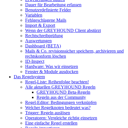
Dauer für Bearbeitung erfassen
Benutzerdefinierte Felder
Variablen
Fehlgeschlagene Mails
Import & Export
Wenn der GREYHOUND Client abstürzt
Rechtschreibprüfung
Auswertungen
Dashboard (BETA)
Mails & Co. revisionssicher speichern, archivieren und
rechtskonform löschen
ID-Inspect
Hardware: Was wir einsetzen
Fenster & Module ausdocken
Das Regelsystem
Regel-Liste: Reihenfolge beachten!
Alle aktuellen GREYHOUND Regeln
GREYHOUND Beta-Regeln
Regeln aus der Community
Regel-Editor: Bedingungen verknüpfen
Welcher Regelknoten bedeutet was?
Trigger: Regeln auslösen
Operatoren: Vergleiche richtig einsetzen
Eine einfache Regel erstellen