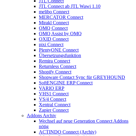
JTL Connect
JTL Connect ab JTL Wawi 1.10
melibo Connect
MERCATOR Connect
Mirakl Connect
OMQ Connect
OMQ Assist by OMQ
OXID Connect
pixi Connect
PlentyONE Connect
Übersetzungsfunktion
Remira Connect
Returnless Connect
Shopify Connect
Shopware Contact Sync für GREYHOUND
SoftENGINE ERP Connect
VARIO ERP
VHS1 Connect
VS/4 Connect
Xentral Connect
Zapier Connect
Addons Archiv
Wechsel auf neue Generation Connect Addons
nötig
ACTINDO Connect (Archiv)