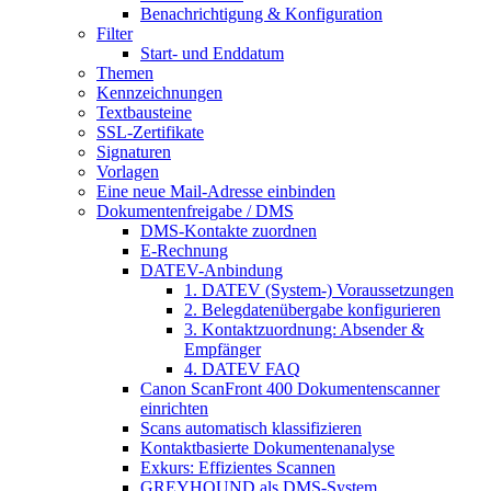
Benachrichtigung & Konfiguration
Filter
Start- und Enddatum
Themen
Kennzeichnungen
Textbausteine
SSL-Zertifikate
Signaturen
Vorlagen
Eine neue Mail-Adresse einbinden
Dokumentenfreigabe / DMS
DMS-Kontakte zuordnen
E-Rechnung
DATEV-Anbindung
1. DATEV (System-) Voraussetzungen
2. Belegdatenübergabe konfigurieren
3. Kontaktzuordnung: Absender &
Empfänger
4. DATEV FAQ
Canon ScanFront 400 Dokumentenscanner
einrichten
Scans automatisch klassifizieren
Kontaktbasierte Dokumentenanalyse
Exkurs: Effizientes Scannen
GREYHOUND als DMS-System