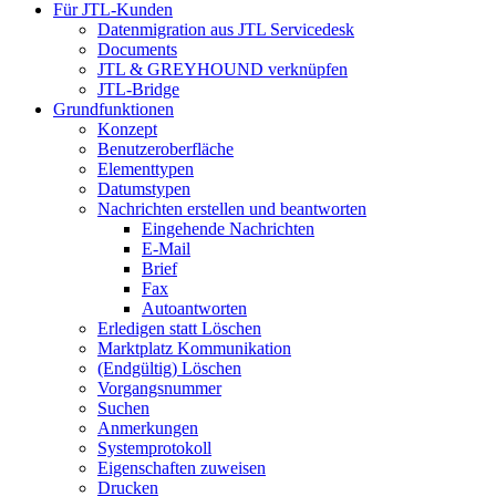
Für JTL-Kunden
Datenmigration aus JTL Servicedesk
Documents
JTL & GREYHOUND verknüpfen
JTL-Bridge
Grundfunktionen
Konzept
Benutzeroberfläche
Elementtypen
Datumstypen
Nachrichten erstellen und beantworten
Eingehende Nachrichten
E-Mail
Brief
Fax
Autoantworten
Erledigen statt Löschen
Marktplatz Kommunikation
(Endgültig) Löschen
Vorgangsnummer
Suchen
Anmerkungen
Systemprotokoll
Eigenschaften zuweisen
Drucken