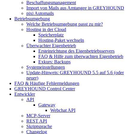
Beschaffungsmanagement
Import von Mails aus Amtangee in GREYHOUND
pixi Automails
Betriebsumgebung
Welche Betriebsumgebung passt zu mir?
Hosting in der Cloud
Speicherplatz
Hosting-Paket wechseln
Überwachter Eigenbetrieb
Ersteinrichtung des Eigenbetriebsservers
FAQ & Hilfe zum überwachten Eigenbetrieb
Exkurs: Backups
Systemeinstellungen
Update-Hinweis: GREYHOUND 5.5 auf 5.6 (oder
neuer)
FAQ & Häufige Fehlermeldungen
GREYHOUND Control Center
Entwickler
API
Gateway
Webchat API
MCP-Server
REST API
Skriptsprache
Changelog