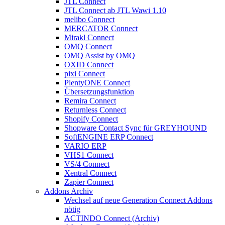
JTL Connect
JTL Connect ab JTL Wawi 1.10
melibo Connect
MERCATOR Connect
Mirakl Connect
OMQ Connect
OMQ Assist by OMQ
OXID Connect
pixi Connect
PlentyONE Connect
Übersetzungsfunktion
Remira Connect
Returnless Connect
Shopify Connect
Shopware Contact Sync für GREYHOUND
SoftENGINE ERP Connect
VARIO ERP
VHS1 Connect
VS/4 Connect
Xentral Connect
Zapier Connect
Addons Archiv
Wechsel auf neue Generation Connect Addons
nötig
ACTINDO Connect (Archiv)