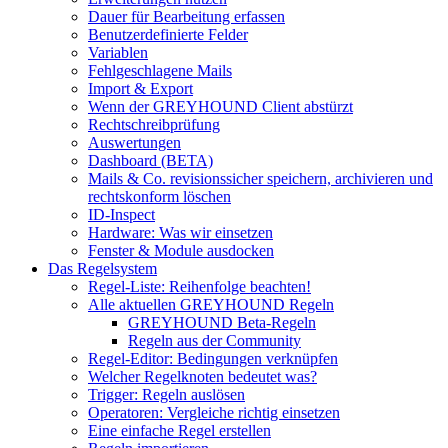
Dauer für Bearbeitung erfassen
Benutzerdefinierte Felder
Variablen
Fehlgeschlagene Mails
Import & Export
Wenn der GREYHOUND Client abstürzt
Rechtschreibprüfung
Auswertungen
Dashboard (BETA)
Mails & Co. revisionssicher speichern, archivieren und
rechtskonform löschen
ID-Inspect
Hardware: Was wir einsetzen
Fenster & Module ausdocken
Das Regelsystem
Regel-Liste: Reihenfolge beachten!
Alle aktuellen GREYHOUND Regeln
GREYHOUND Beta-Regeln
Regeln aus der Community
Regel-Editor: Bedingungen verknüpfen
Welcher Regelknoten bedeutet was?
Trigger: Regeln auslösen
Operatoren: Vergleiche richtig einsetzen
Eine einfache Regel erstellen