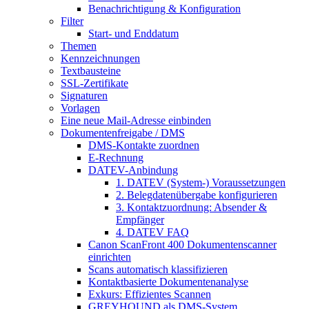
Benachrichtigung & Konfiguration
Filter
Start- und Enddatum
Themen
Kennzeichnungen
Textbausteine
SSL-Zertifikate
Signaturen
Vorlagen
Eine neue Mail-Adresse einbinden
Dokumentenfreigabe / DMS
DMS-Kontakte zuordnen
E-Rechnung
DATEV-Anbindung
1. DATEV (System-) Voraussetzungen
2. Belegdatenübergabe konfigurieren
3. Kontaktzuordnung: Absender &
Empfänger
4. DATEV FAQ
Canon ScanFront 400 Dokumentenscanner
einrichten
Scans automatisch klassifizieren
Kontaktbasierte Dokumentenanalyse
Exkurs: Effizientes Scannen
GREYHOUND als DMS-System