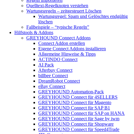
Regeln importieren
Quelltext-Regelknoten verstehen
Wartungsregeln – zeitgesteuert Löschen
Wartungsregel: Spam und Gelöschtes endgültig
löschen
Fallbeispiele – “typische Regeln”
Hilfstools & Addons
GREYHOUND Connect Addons
Connect Addon erstellen
Eigene Connect Addons installieren
Allgemeine Hinweise & Tipps
ACTINDO Connect
AI Pack
Afterbuy Connect
billbee Connect
DreamRobot Connect
eBay Connect
GREYHOUND Automation-Pack
GREYHOUND Connect für 4SELLERS
GREYHOUND Connect für Magento
GREYHOUND Connect für SAP B1
GREYHOUND Connect für SAP on HANA
GREYHOUND Connect für Sage by iwm
GREYHOUND Connect für Shopware
GREYHOUND Connect für Speed4Trade