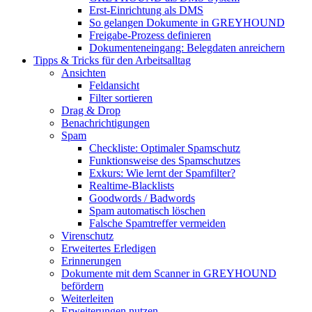
Erst-Einrichtung als DMS
So gelangen Dokumente in GREYHOUND
Freigabe-Prozess definieren
Dokumenteneingang: Belegdaten anreichern
Tipps & Tricks für den Arbeitsalltag
Ansichten
Feldansicht
Filter sortieren
Drag & Drop
Benachrichtigungen
Spam
Checkliste: Optimaler Spamschutz
Funktionsweise des Spamschutzes
Exkurs: Wie lernt der Spamfilter?
Realtime-Blacklists
Goodwords / Badwords
Spam automatisch löschen
Falsche Spamtreffer vermeiden
Virenschutz
Erweitertes Erledigen
Erinnerungen
Dokumente mit dem Scanner in GREYHOUND
befördern
Weiterleiten
Erweiterungen nutzen