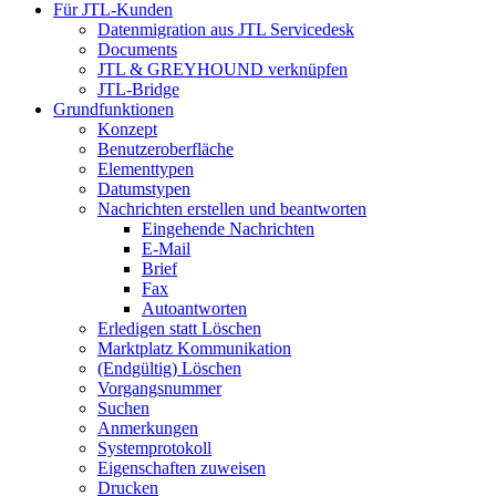
Für JTL-Kunden
Datenmigration aus JTL Servicedesk
Documents
JTL & GREYHOUND verknüpfen
JTL-Bridge
Grundfunktionen
Konzept
Benutzeroberfläche
Elementtypen
Datumstypen
Nachrichten erstellen und beantworten
Eingehende Nachrichten
E-Mail
Brief
Fax
Autoantworten
Erledigen statt Löschen
Marktplatz Kommunikation
(Endgültig) Löschen
Vorgangsnummer
Suchen
Anmerkungen
Systemprotokoll
Eigenschaften zuweisen
Drucken