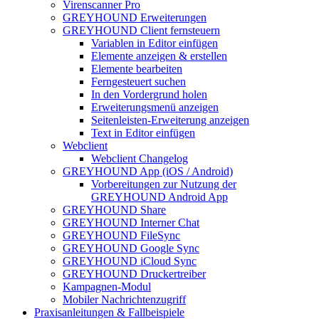
Virenscanner Pro
GREYHOUND Erweiterungen
GREYHOUND Client fernsteuern
Variablen in Editor einfügen
Elemente anzeigen & erstellen
Elemente bearbeiten
Ferngesteuert suchen
In den Vordergrund holen
Erweiterungsmenü anzeigen
Seitenleisten-Erweiterung anzeigen
Text in Editor einfügen
Webclient
Webclient Changelog
GREYHOUND App (iOS / Android)
Vorbereitungen zur Nutzung der
GREYHOUND Android App
GREYHOUND Share
GREYHOUND Interner Chat
GREYHOUND FileSync
GREYHOUND Google Sync
GREYHOUND iCloud Sync
GREYHOUND Druckertreiber
Kampagnen-Modul
Mobiler Nachrichtenzugriff
Praxisanleitungen & Fallbeispiele