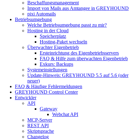
Beschaffungsmanagement
Import von Mails aus Amtangee in GREYHOUND
pixi Automails
Betriebsumgebung
Welche Betriebsumgebung passt zu mir?
Hosting in der Cloud
Speicherplatz
Hosting-Paket wechseln
Überwachter Eigenbetrieb
Ersteinrichtung des Eigenbetriebsservers
FAQ & Hilfe zum überwachten Eigenbetrieb
Exkurs: Backups
Systemeinstellungen
Update-Hinweis: GREYHOUND 5.5 auf 5.6 (oder
neuer)
FAQ & Häufige Fehlermeldungen
GREYHOUND Control Center
Entwickler
API
Gateway
Webchat API
MCP-Server
REST API
Skriptsprache
Changelog