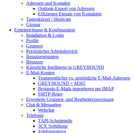
Adressen und Kontakte
Outlook-Export von Adressen
Effizienter Einsatz von Kontakten
Tastenkürzel / Shortcuts
Glossar
Ersteinrichtung & Konfiguration
Installation & Login
Profile
Gruppen
Persönlicher Arbeitsbereich
Benutzergruppen
Benutzer
Künstliche Intelligenz in GREYHOUND
E-Mail-Konten
Teampostfächer vs. persönliche E-Mail-Adressen
GREYHOUND + M365
Bestands-E-Mails importieren per IMAP
SMTP-Relay
Erweiterte Gruppen- und Bearbeiterzuweisung
Chat & Messaging
Webchat
Telefonie
TAPI-Schnittstelle
3CX Softphone
Telefonnotizen