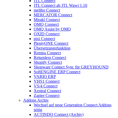
JTL Connect
JTL Connect ab JTL Wawi 1.10
melibo Connect
MERCATOR Connect
Mirakl Connect
OMQ Connect
OMQ Assist by OMQ
OXID Connect
pixi Connect
PlentyONE Connect
Übersetzungsfunktion
Remira Connect
Returnless Connect
Shopify Connect
Shopware Contact Sync für GREYHOUND
SoftENGINE ERP Connect
VARIO ERP
VHS1 Connect
VS/4 Connect
Xentral Connect
Zapier Connect
Addons Archiv
Wechsel auf neue Generation Connect Addons
nötig
ACTINDO Connect (Archiv)