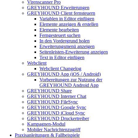
Virenscanner Pro
GREYHOUND Erweiterungen
GREYHOUND Client fernsteuern
Variablen in Editor einfügen
Elemente anzeigen & erstellen
Elemente bearbeiten
Ferngesteuert suchen
In den Vordergrund holen
Erweiterungsmenü anzeigen
Seitenleisten-Erweiterung anzeigen
Text in Editor einfügen
Webclient
Webclient Changelog
GREYHOUND App (iOS / Android)
Vorbereitungen zur Nutzung der
GREYHOUND Android App
GREYHOUND Share
GREYHOUND Interner Chat
GREYHOUND FileSync
GREYHOUND Google Sync
GREYHOUND iCloud Sync
GREYHOUND Druckertreiber
Kampagnen-Modul
Mobiler Nachrichtenzugriff
Praxisanleitungen & Fallbeispiele