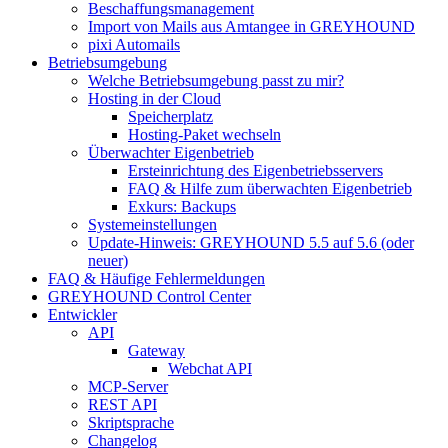
Beschaffungsmanagement
Import von Mails aus Amtangee in GREYHOUND
pixi Automails
Betriebsumgebung
Welche Betriebsumgebung passt zu mir?
Hosting in der Cloud
Speicherplatz
Hosting-Paket wechseln
Überwachter Eigenbetrieb
Ersteinrichtung des Eigenbetriebsservers
FAQ & Hilfe zum überwachten Eigenbetrieb
Exkurs: Backups
Systemeinstellungen
Update-Hinweis: GREYHOUND 5.5 auf 5.6 (oder
neuer)
FAQ & Häufige Fehlermeldungen
GREYHOUND Control Center
Entwickler
API
Gateway
Webchat API
MCP-Server
REST API
Skriptsprache
Changelog