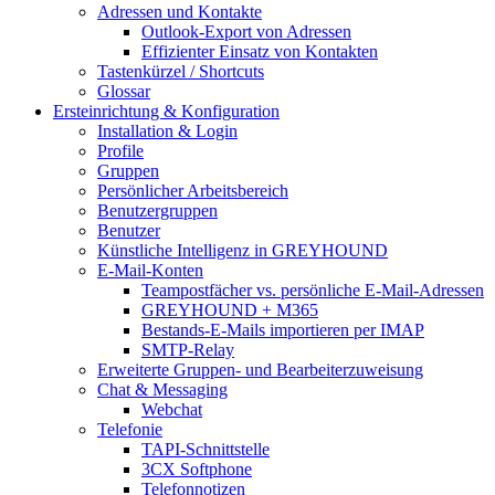
Adressen und Kontakte
Outlook-Export von Adressen
Effizienter Einsatz von Kontakten
Tastenkürzel / Shortcuts
Glossar
Ersteinrichtung & Konfiguration
Installation & Login
Profile
Gruppen
Persönlicher Arbeitsbereich
Benutzergruppen
Benutzer
Künstliche Intelligenz in GREYHOUND
E-Mail-Konten
Teampostfächer vs. persönliche E-Mail-Adressen
GREYHOUND + M365
Bestands-E-Mails importieren per IMAP
SMTP-Relay
Erweiterte Gruppen- und Bearbeiterzuweisung
Chat & Messaging
Webchat
Telefonie
TAPI-Schnittstelle
3CX Softphone
Telefonnotizen