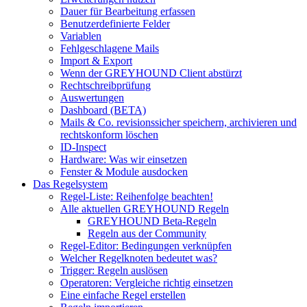
Dauer für Bearbeitung erfassen
Benutzerdefinierte Felder
Variablen
Fehlgeschlagene Mails
Import & Export
Wenn der GREYHOUND Client abstürzt
Rechtschreibprüfung
Auswertungen
Dashboard (BETA)
Mails & Co. revisionssicher speichern, archivieren und
rechtskonform löschen
ID-Inspect
Hardware: Was wir einsetzen
Fenster & Module ausdocken
Das Regelsystem
Regel-Liste: Reihenfolge beachten!
Alle aktuellen GREYHOUND Regeln
GREYHOUND Beta-Regeln
Regeln aus der Community
Regel-Editor: Bedingungen verknüpfen
Welcher Regelknoten bedeutet was?
Trigger: Regeln auslösen
Operatoren: Vergleiche richtig einsetzen
Eine einfache Regel erstellen