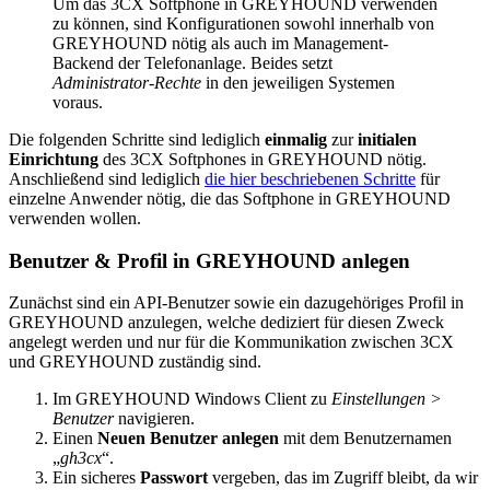
Um das 3CX Softphone in GREYHOUND verwenden
zu können, sind Konfigurationen sowohl innerhalb von
GREYHOUND nötig als auch im Management-
Backend der Telefonanlage. Beides setzt
Administrator-Rechte
in den jeweiligen Systemen
voraus.
Die folgenden Schritte sind lediglich
einmalig
zur
initialen
Einrichtung
des 3CX Softphones in GREYHOUND nötig.
Anschließend sind lediglich
die hier beschriebenen Schritte
für
einzelne Anwender nötig, die das Softphone in GREYHOUND
verwenden wollen.
Benutzer & Profil in GREYHOUND anlegen
Zunächst sind ein API-Benutzer sowie ein dazugehöriges Profil in
GREYHOUND anzulegen, welche dediziert für diesen Zweck
angelegt werden und nur für die Kommunikation zwischen 3CX
und GREYHOUND zuständig sind.
Im GREYHOUND Windows Client zu
Einstellungen >
Benutzer
navigieren.
Einen
Neuen Benutzer anlegen
mit dem Benutzernamen
„
gh3cx
“.
Ein sicheres
Passwort
vergeben, das im Zugriff bleibt, da wir