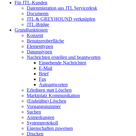
Für JTL-Kunden
Datenmigration aus JTL Servicedesk
Documents
JTL & GREYHOUND verknüpfen
JTL-Bridge
Grundfunktionen
Konzept
Benutzeroberfläche
Elementtypen
Datumstypen
Nachrichten erstellen und beantworten
Eingehende Nachrichten
E-Mail
Brief
Fax
Autoantworten
Erledigen statt Löschen
Marktplatz Kommunikation
(Endgültig) Löschen
Vorgangsnummer
Suchen
Anmerkungen
Systemprotokoll
Eigenschaften zuweisen
Drucken