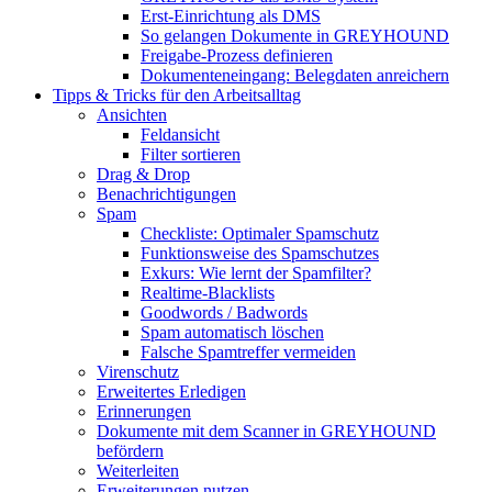
Erst-Einrichtung als DMS
So gelangen Dokumente in GREYHOUND
Freigabe-Prozess definieren
Dokumenteneingang: Belegdaten anreichern
Tipps & Tricks für den Arbeitsalltag
Ansichten
Feldansicht
Filter sortieren
Drag & Drop
Benachrichtigungen
Spam
Checkliste: Optimaler Spamschutz
Funktionsweise des Spamschutzes
Exkurs: Wie lernt der Spamfilter?
Realtime-Blacklists
Goodwords / Badwords
Spam automatisch löschen
Falsche Spamtreffer vermeiden
Virenschutz
Erweitertes Erledigen
Erinnerungen
Dokumente mit dem Scanner in GREYHOUND
befördern
Weiterleiten
Erweiterungen nutzen