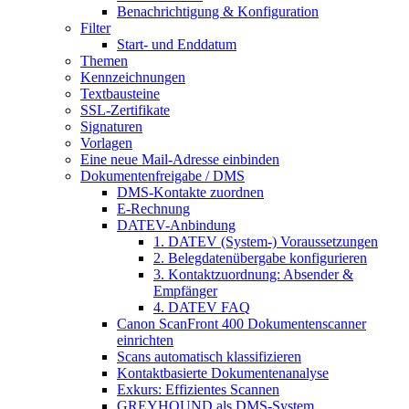
Benachrichtigung & Konfiguration
Filter
Start- und Enddatum
Themen
Kennzeichnungen
Textbausteine
SSL-Zertifikate
Signaturen
Vorlagen
Eine neue Mail-Adresse einbinden
Dokumentenfreigabe / DMS
DMS-Kontakte zuordnen
E-Rechnung
DATEV-Anbindung
1. DATEV (System-) Voraussetzungen
2. Belegdatenübergabe konfigurieren
3. Kontaktzuordnung: Absender &
Empfänger
4. DATEV FAQ
Canon ScanFront 400 Dokumentenscanner
einrichten
Scans automatisch klassifizieren
Kontaktbasierte Dokumentenanalyse
Exkurs: Effizientes Scannen
GREYHOUND als DMS-System