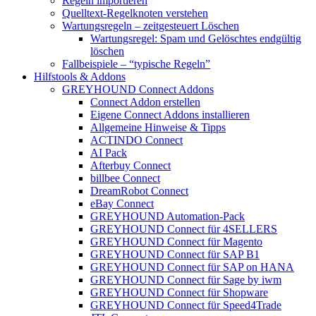
Regeln importieren
Quelltext-Regelknoten verstehen
Wartungsregeln – zeitgesteuert Löschen
Wartungsregel: Spam und Gelöschtes endgültig
löschen
Fallbeispiele – “typische Regeln”
Hilfstools & Addons
GREYHOUND Connect Addons
Connect Addon erstellen
Eigene Connect Addons installieren
Allgemeine Hinweise & Tipps
ACTINDO Connect
AI Pack
Afterbuy Connect
billbee Connect
DreamRobot Connect
eBay Connect
GREYHOUND Automation-Pack
GREYHOUND Connect für 4SELLERS
GREYHOUND Connect für Magento
GREYHOUND Connect für SAP B1
GREYHOUND Connect für SAP on HANA
GREYHOUND Connect für Sage by iwm
GREYHOUND Connect für Shopware
GREYHOUND Connect für Speed4Trade