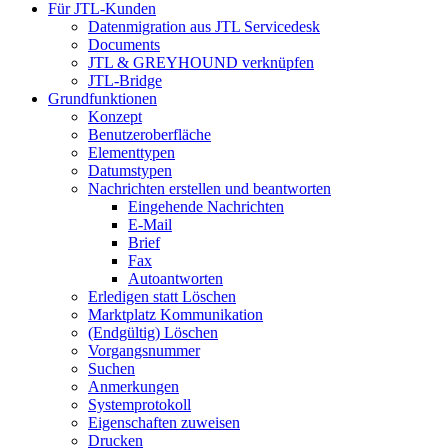
Für JTL-Kunden
Datenmigration aus JTL Servicedesk
Documents
JTL & GREYHOUND verknüpfen
JTL-Bridge
Grundfunktionen
Konzept
Benutzeroberfläche
Elementtypen
Datumstypen
Nachrichten erstellen und beantworten
Eingehende Nachrichten
E-Mail
Brief
Fax
Autoantworten
Erledigen statt Löschen
Marktplatz Kommunikation
(Endgültig) Löschen
Vorgangsnummer
Suchen
Anmerkungen
Systemprotokoll
Eigenschaften zuweisen
Drucken