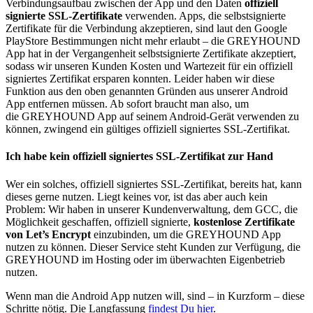
Verbindungsaufbau zwischen der App und den Daten
offiziell
signierte SSL-Zertifikate
verwenden. Apps, die selbstsignierte
Zertifikate für die Verbindung akzeptieren, sind laut den Google
PlayStore Bestimmungen nicht mehr erlaubt – die GREYHOUND
App hat in der Vergangenheit selbstsignierte Zertifikate akzeptiert,
sodass wir unseren Kunden Kosten und Wartezeit für ein offiziell
signiertes Zertifikat ersparen konnten. Leider haben wir diese
Funktion aus den oben genannten Gründen aus unserer Android
App entfernen müssen. Ab sofort braucht man also, um
die GREYHOUND App auf seinem Android-Gerät verwenden zu
können, zwingend ein gültiges offiziell signiertes SSL-Zertifikat.
Ich habe kein offiziell signiertes SSL-Zertifikat zur Hand
Wer ein solches, offiziell signiertes SSL-Zertifikat, bereits hat, kann
dieses gerne nutzen. Liegt keines vor, ist das aber auch kein
Problem: Wir haben in unserer Kundenverwaltung, dem GCC, die
Möglichkeit geschaffen, offiziell signierte,
kostenlose Zertifikate
von
Let’s Encrypt
einzubinden, um die GREYHOUND App
nutzen zu können. Dieser Service steht Kunden zur Verfügung, die
GREYHOUND im Hosting oder im überwachten Eigenbetrieb
nutzen.
Wenn man die Android App nutzen will, sind – in Kurzform – diese
Schritte nötig. Die Langfassung
findest Du hier
.