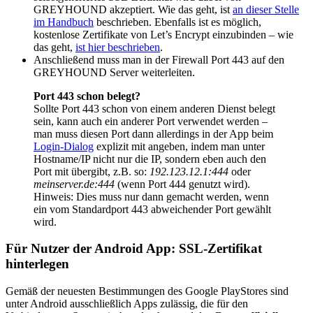
GREYHOUND akzeptiert. Wie das geht, ist
an dieser Stelle
im Handbuch
beschrieben. Ebenfalls ist es möglich,
kostenlose Zertifikate von Let’s Encrypt einzubinden – wie
das geht,
ist hier beschrieben
.
Anschließend muss man in der Firewall Port 443 auf den
GREYHOUND Server weiterleiten.
Port 443 schon belegt?
Sollte Port 443 schon von einem anderen Dienst belegt
sein, kann auch ein anderer Port verwendet werden –
man muss diesen Port dann allerdings in der App beim
Login-Dialog
explizit mit angeben, indem man unter
Hostname/IP nicht nur die IP, sondern eben auch den
Port mit übergibt, z.B. so:
192.123.12.1:444
oder
meinserver.de:444
(wenn Port 444 genutzt wird).
Hinweis: Dies muss nur dann gemacht werden, wenn
ein vom Standardport 443 abweichender Port gewählt
wird.
Für Nutzer der Android App: SSL-Zertifikat
hinterlegen
Gemäß der neuesten Bestimmungen des Google PlayStores sind
unter Android ausschließlich Apps zulässig, die für den