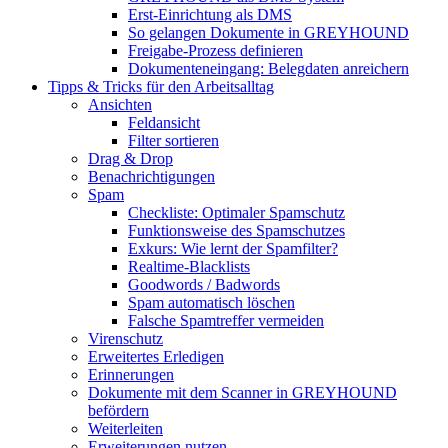
Erst-Einrichtung als DMS
So gelangen Dokumente in GREYHOUND
Freigabe-Prozess definieren
Dokumenteneingang: Belegdaten anreichern
Tipps & Tricks für den Arbeitsalltag
Ansichten
Feldansicht
Filter sortieren
Drag & Drop
Benachrichtigungen
Spam
Checkliste: Optimaler Spamschutz
Funktionsweise des Spamschutzes
Exkurs: Wie lernt der Spamfilter?
Realtime-Blacklists
Goodwords / Badwords
Spam automatisch löschen
Falsche Spamtreffer vermeiden
Virenschutz
Erweitertes Erledigen
Erinnerungen
Dokumente mit dem Scanner in GREYHOUND
befördern
Weiterleiten
Erweiterungen nutzen