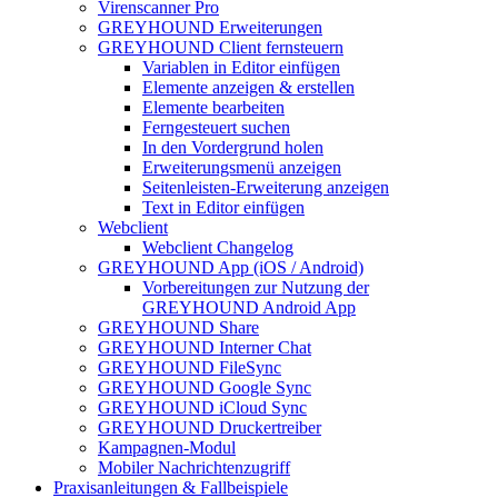
Virenscanner Pro
GREYHOUND Erweiterungen
GREYHOUND Client fernsteuern
Variablen in Editor einfügen
Elemente anzeigen & erstellen
Elemente bearbeiten
Ferngesteuert suchen
In den Vordergrund holen
Erweiterungsmenü anzeigen
Seitenleisten-Erweiterung anzeigen
Text in Editor einfügen
Webclient
Webclient Changelog
GREYHOUND App (iOS / Android)
Vorbereitungen zur Nutzung der
GREYHOUND Android App
GREYHOUND Share
GREYHOUND Interner Chat
GREYHOUND FileSync
GREYHOUND Google Sync
GREYHOUND iCloud Sync
GREYHOUND Druckertreiber
Kampagnen-Modul
Mobiler Nachrichtenzugriff
Praxisanleitungen & Fallbeispiele