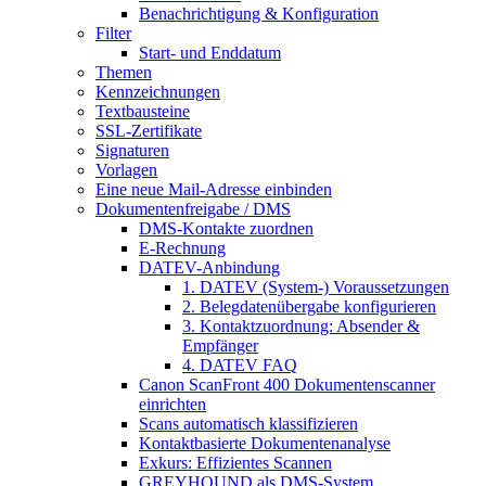
Benachrichtigung & Konfiguration
Filter
Start- und Enddatum
Themen
Kennzeichnungen
Textbausteine
SSL-Zertifikate
Signaturen
Vorlagen
Eine neue Mail-Adresse einbinden
Dokumentenfreigabe / DMS
DMS-Kontakte zuordnen
E-Rechnung
DATEV-Anbindung
1. DATEV (System-) Voraussetzungen
2. Belegdatenübergabe konfigurieren
3. Kontaktzuordnung: Absender &
Empfänger
4. DATEV FAQ
Canon ScanFront 400 Dokumentenscanner
einrichten
Scans automatisch klassifizieren
Kontaktbasierte Dokumentenanalyse
Exkurs: Effizientes Scannen
GREYHOUND als DMS-System