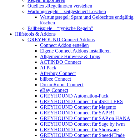
Regeln importieren
Quelltext-Regelknoten verstehen
Wartungsregeln – zeitgesteuert Löschen
Wartungsregel: Spam und Gelöschtes endgültig
löschen
Fallbeispiele – “typische Regeln”
Hilfstools & Addons
GREYHOUND Connect Addons
Connect Addon erstellen
Eigene Connect Addons installieren
Allgemeine Hinweise & Tipps
ACTINDO Connect
AI Pack
Afterbuy Connect
billbee Connect
DreamRobot Connect
eBay Connect
GREYHOUND Automation-Pack
GREYHOUND Connect für 4SELLERS
GREYHOUND Connect für Magento
GREYHOUND Connect für SAP B1
GREYHOUND Connect für SAP on HANA
GREYHOUND Connect für Sage by iwm
GREYHOUND Connect für Shopware
GREYHOUND Connect für Speed4Trade