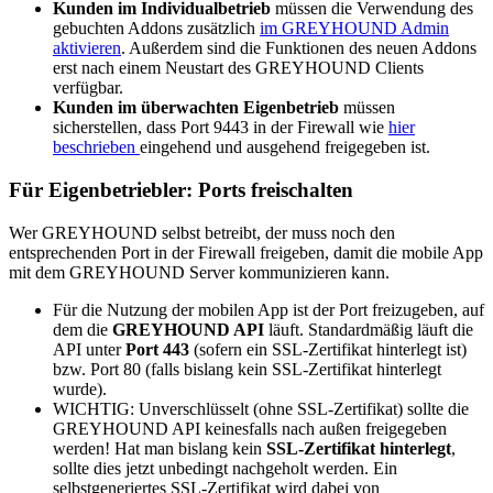
Kunden im Individualbetrieb
müssen die Verwendung des
gebuchten Addons zusätzlich
im GREYHOUND Admin
aktivieren
. Außerdem sind die Funktionen des neuen Addons
erst nach einem Neustart des GREYHOUND Clients
verfügbar.
Kunden im überwachten Eigenbetrieb
müssen
sicherstellen, dass Port 9443 in der Firewall wie
hier
beschrieben
eingehend und ausgehend freigegeben ist.
Für Eigenbetriebler: Ports freischalten
Wer GREYHOUND selbst betreibt, der muss noch den
entsprechenden Port in der Firewall freigeben, damit die mobile App
mit dem GREYHOUND Server kommunizieren kann.
Für die Nutzung der mobilen App ist der Port freizugeben, auf
dem die
GREYHOUND API
läuft. Standardmäßig läuft die
API unter
Port 443
(sofern ein SSL-Zertifikat hinterlegt ist)
bzw. Port 80 (falls bislang kein SSL-Zertifikat hinterlegt
wurde).
WICHTIG: Unverschlüsselt (ohne SSL-Zertifikat) sollte die
GREYHOUND API keinesfalls nach außen freigegeben
werden! Hat man bislang kein
SSL-Zertifikat hinterlegt
,
sollte dies jetzt unbedingt nachgeholt werden. Ein
selbstgeneriertes SSL-Zertifikat wird dabei von