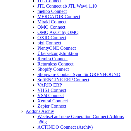
JTL Connect
JTL Connect ab JTL Wawi 1.10
melibo Connect
MERCATOR Connect
Mirakl Connect
OMQ Connect
OMQ Assist by OMQ
OXID Connect
pixi Connect
PlentyONE Connect
Übersetzungsfunktion
Remira Connect
Returnless Connect
Shopify Connect
Shopware Contact Sync für GREYHOUND
SoftENGINE ERP Connect
VARIO ERP
VHS1 Connect
VS/4 Connect
Xentral Connect
Zapier Connect
Addons Archiv
Wechsel auf neue Generation Connect Addons
nötig
ACTINDO Connect (Archiv)