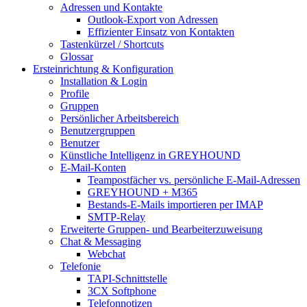
Adressen und Kontakte
Outlook-Export von Adressen
Effizienter Einsatz von Kontakten
Tastenkürzel / Shortcuts
Glossar
Ersteinrichtung & Konfiguration
Installation & Login
Profile
Gruppen
Persönlicher Arbeitsbereich
Benutzergruppen
Benutzer
Künstliche Intelligenz in GREYHOUND
E-Mail-Konten
Teampostfächer vs. persönliche E-Mail-Adressen
GREYHOUND + M365
Bestands-E-Mails importieren per IMAP
SMTP-Relay
Erweiterte Gruppen- und Bearbeiterzuweisung
Chat & Messaging
Webchat
Telefonie
TAPI-Schnittstelle
3CX Softphone
Telefonnotizen