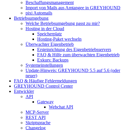
Beschaffungsmanagement
Import von Mails aus Amtangee in GREYHOUND
pixi Automails
Betriebsumgebung
Welche Betriebsumgebung passt zu mir?
Hosting in der Cloud
Speicherplatz
Hosting-Paket wechseln
Überwachter Eigenbetrieb
Ersteinrichtung des Eigenbetriebsservers
FAQ & Hilfe zum überwachten Eigenbetrieb
Exkurs: Backups
Systemeinstellungen
Update-Hinweis: GREYHOUND 5.5 auf 5.6 (oder
neuer)
FAQ & Häufige Fehlermeldungen
GREYHOUND Control Center
Entwickler
API
Gateway
Webchat API
MCP-Server
REST API
Skriptsprache
Changelog