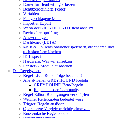
Dauer für Bearbeitung erfassen
Benutzerdefinierte Felder
Variablen
Fehlgeschlagene Mails
Import & Export
Wenn der GREYHOUND Client abstürzt
Rechtschreibprüfung
Auswertungen
Dashboard (BETA)
Mails & Co. revisionssicher speichern, archivieren und
rechtskonform löschen
ID-Inspect
Hardware: Was wir einsetzen
Fenster & Module ausdocken
Das Regelsystem
Regel-Liste: Reihenfolge beachten!
Alle aktuellen GREYHOUND Regeln
GREYHOUND Beta-Regeln
Regeln aus der Community
Regel-Editor: Bedingungen verknüpfen
Welcher Regelknoten bedeutet was?
Trigger: Regeln auslösen
Operatoren: Vergleiche richtig einsetzen
Eine einfache Regel erstellen