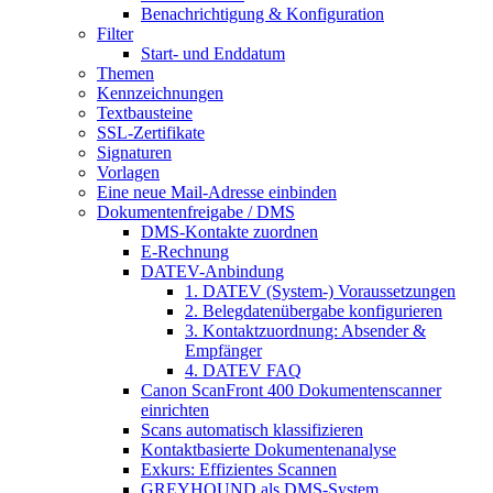
Benachrichtigung & Konfiguration
Filter
Start- und Enddatum
Themen
Kennzeichnungen
Textbausteine
SSL-Zertifikate
Signaturen
Vorlagen
Eine neue Mail-Adresse einbinden
Dokumentenfreigabe / DMS
DMS-Kontakte zuordnen
E-Rechnung
DATEV-Anbindung
1. DATEV (System-) Voraussetzungen
2. Belegdatenübergabe konfigurieren
3. Kontaktzuordnung: Absender &
Empfänger
4. DATEV FAQ
Canon ScanFront 400 Dokumentenscanner
einrichten
Scans automatisch klassifizieren
Kontaktbasierte Dokumentenanalyse
Exkurs: Effizientes Scannen
GREYHOUND als DMS-System