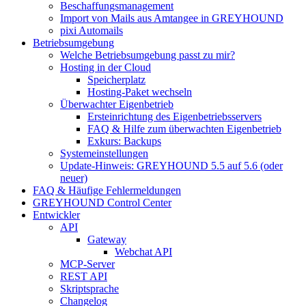
Beschaffungsmanagement
Import von Mails aus Amtangee in GREYHOUND
pixi Automails
Betriebsumgebung
Welche Betriebsumgebung passt zu mir?
Hosting in der Cloud
Speicherplatz
Hosting-Paket wechseln
Überwachter Eigenbetrieb
Ersteinrichtung des Eigenbetriebsservers
FAQ & Hilfe zum überwachten Eigenbetrieb
Exkurs: Backups
Systemeinstellungen
Update-Hinweis: GREYHOUND 5.5 auf 5.6 (oder
neuer)
FAQ & Häufige Fehlermeldungen
GREYHOUND Control Center
Entwickler
API
Gateway
Webchat API
MCP-Server
REST API
Skriptsprache
Changelog