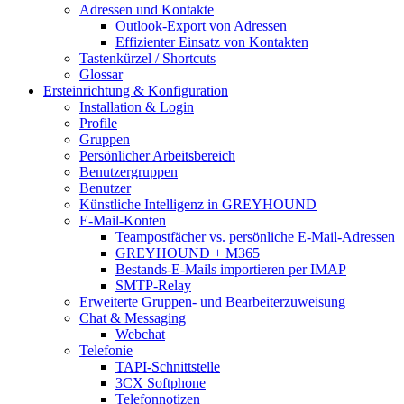
Adressen und Kontakte
Outlook-Export von Adressen
Effizienter Einsatz von Kontakten
Tastenkürzel / Shortcuts
Glossar
Ersteinrichtung & Konfiguration
Installation & Login
Profile
Gruppen
Persönlicher Arbeitsbereich
Benutzergruppen
Benutzer
Künstliche Intelligenz in GREYHOUND
E-Mail-Konten
Teampostfächer vs. persönliche E-Mail-Adressen
GREYHOUND + M365
Bestands-E-Mails importieren per IMAP
SMTP-Relay
Erweiterte Gruppen- und Bearbeiterzuweisung
Chat & Messaging
Webchat
Telefonie
TAPI-Schnittstelle
3CX Softphone
Telefonnotizen