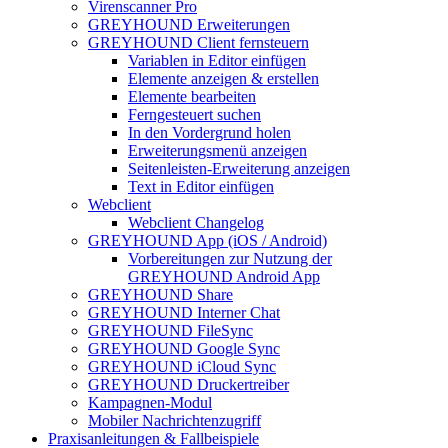
Virenscanner Pro
GREYHOUND Erweiterungen
GREYHOUND Client fernsteuern
Variablen in Editor einfügen
Elemente anzeigen & erstellen
Elemente bearbeiten
Ferngesteuert suchen
In den Vordergrund holen
Erweiterungsmenü anzeigen
Seitenleisten-Erweiterung anzeigen
Text in Editor einfügen
Webclient
Webclient Changelog
GREYHOUND App (iOS / Android)
Vorbereitungen zur Nutzung der
GREYHOUND Android App
GREYHOUND Share
GREYHOUND Interner Chat
GREYHOUND FileSync
GREYHOUND Google Sync
GREYHOUND iCloud Sync
GREYHOUND Druckertreiber
Kampagnen-Modul
Mobiler Nachrichtenzugriff
Praxisanleitungen & Fallbeispiele