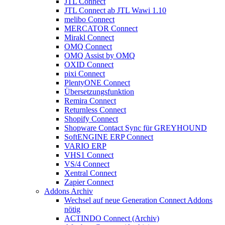
JTL Connect
JTL Connect ab JTL Wawi 1.10
melibo Connect
MERCATOR Connect
Mirakl Connect
OMQ Connect
OMQ Assist by OMQ
OXID Connect
pixi Connect
PlentyONE Connect
Übersetzungsfunktion
Remira Connect
Returnless Connect
Shopify Connect
Shopware Contact Sync für GREYHOUND
SoftENGINE ERP Connect
VARIO ERP
VHS1 Connect
VS/4 Connect
Xentral Connect
Zapier Connect
Addons Archiv
Wechsel auf neue Generation Connect Addons
nötig
ACTINDO Connect (Archiv)