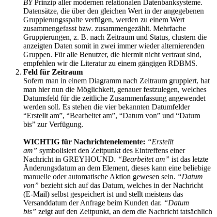
BY
Prinzip aller modernen relationalen Datenbanksysteme.
Datensätze, die über den gleichen Wert in der angegebenen
Gruppierungsspalte verfügen, werden zu einem Wert
zusammengefasst bzw. zusammengezählt. Mehrfache
Gruppierungen, z. B. nach Zeitraum und Status, clustern die
anzeigten Daten somit in zwei immer wieder alternierenden
Gruppen. Für alle Benutzer, die hiermit nicht vertraut sind,
empfehlen wir die Literatur zu einem gängigen RDBMS.
Feld für Zeitraum
Sofern man in einem Diagramm nach Zeitraum gruppiert, hat
man hier nun die Möglichkeit, genauer festzulegen, welches
Datumsfeld für die zeitliche Zusammenfassung angewendet
werden soll. Es stehen die vier bekannten Datumfelder
“Erstellt am”, “Bearbeitet am”, “Datum von” und “Datum
bis” zur Verfügung.
WICHTIG für Nachrichtenelemente:
“Erstellt
am”
symbolisiert den Zeitpunkt des Eintreffens einer
Nachricht in GREYHOUND.
“Bearbeitet am”
ist das letzte
Änderungsdatum an dem Element, dieses kann eine beliebige
manuelle oder automatische Aktion gewesen sein.
“Datum
von”
bezieht sich auf das Datum, welches in der Nachricht
(E-Mail) selbst gespeichert ist und stellt meistens das
Versanddatum der Anfrage beim Kunden dar.
“Datum
bis”
zeigt auf den Zeitpunkt, an dem die Nachricht tatsächlich