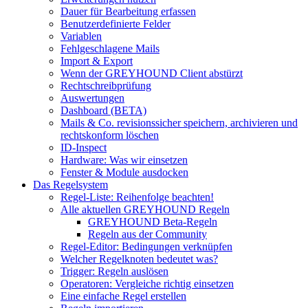
Dauer für Bearbeitung erfassen
Benutzerdefinierte Felder
Variablen
Fehlgeschlagene Mails
Import & Export
Wenn der GREYHOUND Client abstürzt
Rechtschreibprüfung
Auswertungen
Dashboard (BETA)
Mails & Co. revisionssicher speichern, archivieren und
rechtskonform löschen
ID-Inspect
Hardware: Was wir einsetzen
Fenster & Module ausdocken
Das Regelsystem
Regel-Liste: Reihenfolge beachten!
Alle aktuellen GREYHOUND Regeln
GREYHOUND Beta-Regeln
Regeln aus der Community
Regel-Editor: Bedingungen verknüpfen
Welcher Regelknoten bedeutet was?
Trigger: Regeln auslösen
Operatoren: Vergleiche richtig einsetzen
Eine einfache Regel erstellen