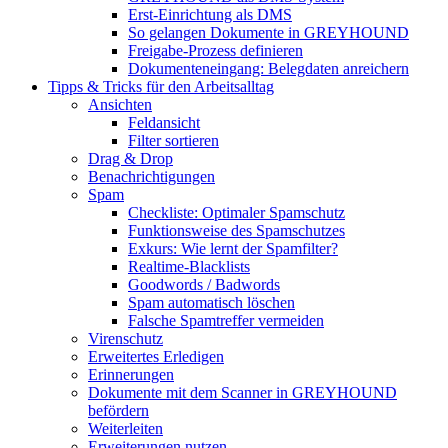
Erst-Einrichtung als DMS
So gelangen Dokumente in GREYHOUND
Freigabe-Prozess definieren
Dokumenteneingang: Belegdaten anreichern
Tipps & Tricks für den Arbeitsalltag
Ansichten
Feldansicht
Filter sortieren
Drag & Drop
Benachrichtigungen
Spam
Checkliste: Optimaler Spamschutz
Funktionsweise des Spamschutzes
Exkurs: Wie lernt der Spamfilter?
Realtime-Blacklists
Goodwords / Badwords
Spam automatisch löschen
Falsche Spamtreffer vermeiden
Virenschutz
Erweitertes Erledigen
Erinnerungen
Dokumente mit dem Scanner in GREYHOUND
befördern
Weiterleiten
Erweiterungen nutzen