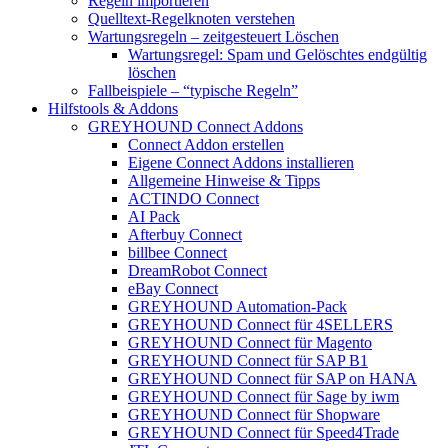
Regeln importieren
Quelltext-Regelknoten verstehen
Wartungsregeln – zeitgesteuert Löschen
Wartungsregel: Spam und Gelöschtes endgültig
löschen
Fallbeispiele – “typische Regeln”
Hilfstools & Addons
GREYHOUND Connect Addons
Connect Addon erstellen
Eigene Connect Addons installieren
Allgemeine Hinweise & Tipps
ACTINDO Connect
AI Pack
Afterbuy Connect
billbee Connect
DreamRobot Connect
eBay Connect
GREYHOUND Automation-Pack
GREYHOUND Connect für 4SELLERS
GREYHOUND Connect für Magento
GREYHOUND Connect für SAP B1
GREYHOUND Connect für SAP on HANA
GREYHOUND Connect für Sage by iwm
GREYHOUND Connect für Shopware
GREYHOUND Connect für Speed4Trade