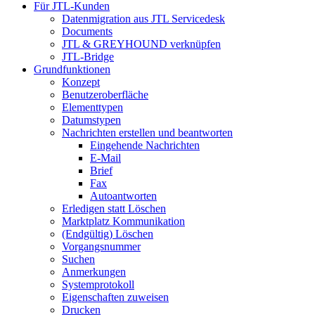
Für JTL-Kunden
Datenmigration aus JTL Servicedesk
Documents
JTL & GREYHOUND verknüpfen
JTL-Bridge
Grundfunktionen
Konzept
Benutzeroberfläche
Elementtypen
Datumstypen
Nachrichten erstellen und beantworten
Eingehende Nachrichten
E-Mail
Brief
Fax
Autoantworten
Erledigen statt Löschen
Marktplatz Kommunikation
(Endgültig) Löschen
Vorgangsnummer
Suchen
Anmerkungen
Systemprotokoll
Eigenschaften zuweisen
Drucken