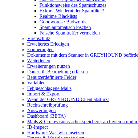
Funktionsweise des Spamschutzes
Exkurs: Wie lernt der Spamfilter?
Realtime-Blacklists
Goodwords / Badwords
Spam automatisch löschen
Falsche Spamtreffer vermeiden
Virenschutz
Erweitertes Erledigen
Erinnerungen
Dokumente mit dem Scanner in GREYHOUND beförde
Weiterleiten
Erweiterungen nutzen
Dauer für Bearbeitung erfassen
Benutzerdefinierte Felder
Variablen
Fehlgeschlagene Mails
Import & Export
Wenn der GREYHOUND Client abstürzt
Rechtschreibprüfung
Auswertungen
Dashboard (BETA)
Mails & Co. revisionssicher speichern, archivieren und 
ID-Inspect
Hardware: Was wir einsetzen