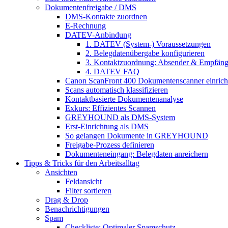
Dokumentenfreigabe / DMS
DMS-Kontakte zuordnen
E-Rechnung
DATEV-Anbindung
1. DATEV (System-) Voraussetzungen
2. Belegdatenübergabe konfigurieren
3. Kontaktzuordnung: Absender & Empfäng
4. DATEV FAQ
Canon ScanFront 400 Dokumentenscanner einrich
Scans automatisch klassifizieren
Kontaktbasierte Dokumentenanalyse
Exkurs: Effizientes Scannen
GREYHOUND als DMS-System
Erst-Einrichtung als DMS
So gelangen Dokumente in GREYHOUND
Freigabe-Prozess definieren
Dokumenteneingang: Belegdaten anreichern
Tipps & Tricks für den Arbeitsalltag
Ansichten
Feldansicht
Filter sortieren
Drag & Drop
Benachrichtigungen
Spam
Checkliste: Optimaler Spamschutz