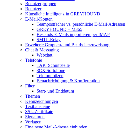
Benutzergruppen
Benutzer
Künstliche Intelligenz in GREYHOUND
E-Mail-Konten
Teampostfächer vs. persönliche E-Mail-Adressen
GREYHOUND + M365
Bestands-E-Mails importieren per IMAP
SMTP-Relay
Erweiterte Gruppen- und Bearbeiterzuweisung
Chat & Messaging
Webchat
Telefonie
TAPI-Schnittstelle
3CX Softphone
Telefonnotizen
Benachrichtigung & Konfiguration
Filter
Start- und Enddatum
Themen
Kennzeichnungen
Textbausteine
SSL-Zertifikate
Signaturen
Vorlagen
Eine neue Mail-Adresse einbinden