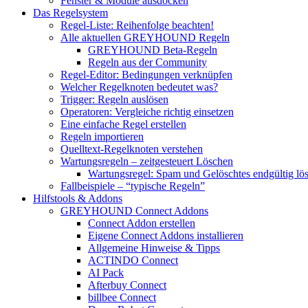
Fenster & Module ausdocken
Das Regelsystem
Regel-Liste: Reihenfolge beachten!
Alle aktuellen GREYHOUND Regeln
GREYHOUND Beta-Regeln
Regeln aus der Community
Regel-Editor: Bedingungen verknüpfen
Welcher Regelknoten bedeutet was?
Trigger: Regeln auslösen
Operatoren: Vergleiche richtig einsetzen
Eine einfache Regel erstellen
Regeln importieren
Quelltext-Regelknoten verstehen
Wartungsregeln – zeitgesteuert Löschen
Wartungsregel: Spam und Gelöschtes endgültig lö
Fallbeispiele – “typische Regeln”
Hilfstools & Addons
GREYHOUND Connect Addons
Connect Addon erstellen
Eigene Connect Addons installieren
Allgemeine Hinweise & Tipps
ACTINDO Connect
AI Pack
Afterbuy Connect
billbee Connect