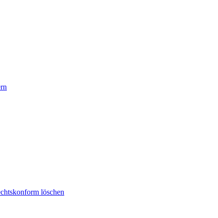
rn
rechtskonform löschen