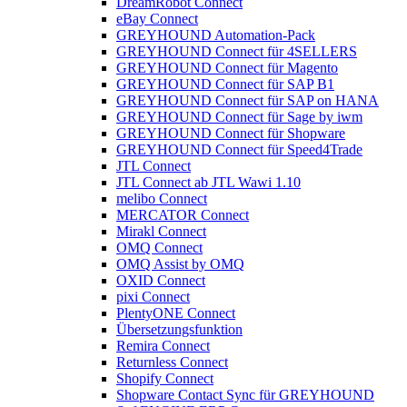
DreamRobot Connect
eBay Connect
GREYHOUND Automation-Pack
GREYHOUND Connect für 4SELLERS
GREYHOUND Connect für Magento
GREYHOUND Connect für SAP B1
GREYHOUND Connect für SAP on HANA
GREYHOUND Connect für Sage by iwm
GREYHOUND Connect für Shopware
GREYHOUND Connect für Speed4Trade
JTL Connect
JTL Connect ab JTL Wawi 1.10
melibo Connect
MERCATOR Connect
Mirakl Connect
OMQ Connect
OMQ Assist by OMQ
OXID Connect
pixi Connect
PlentyONE Connect
Übersetzungsfunktion
Remira Connect
Returnless Connect
Shopify Connect
Shopware Contact Sync für GREYHOUND