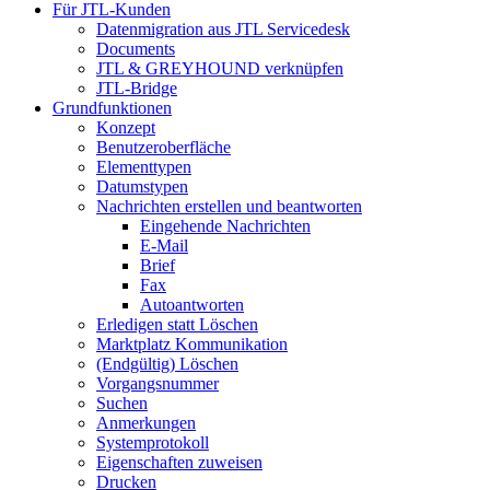
Für JTL-Kunden
Datenmigration aus JTL Servicedesk
Documents
JTL & GREYHOUND verknüpfen
JTL-Bridge
Grundfunktionen
Konzept
Benutzeroberfläche
Elementtypen
Datumstypen
Nachrichten erstellen und beantworten
Eingehende Nachrichten
E-Mail
Brief
Fax
Autoantworten
Erledigen statt Löschen
Marktplatz Kommunikation
(Endgültig) Löschen
Vorgangsnummer
Suchen
Anmerkungen
Systemprotokoll
Eigenschaften zuweisen
Drucken