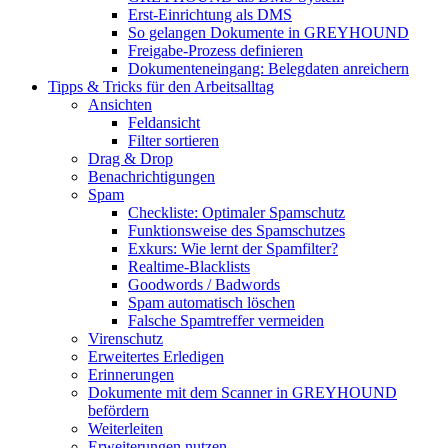
Erst-Einrichtung als DMS
So gelangen Dokumente in GREYHOUND
Freigabe-Prozess definieren
Dokumenteneingang: Belegdaten anreichern
Tipps & Tricks für den Arbeitsalltag
Ansichten
Feldansicht
Filter sortieren
Drag & Drop
Benachrichtigungen
Spam
Checkliste: Optimaler Spamschutz
Funktionsweise des Spamschutzes
Exkurs: Wie lernt der Spamfilter?
Realtime-Blacklists
Goodwords / Badwords
Spam automatisch löschen
Falsche Spamtreffer vermeiden
Virenschutz
Erweitertes Erledigen
Erinnerungen
Dokumente mit dem Scanner in GREYHOUND
befördern
Weiterleiten
Erweiterungen nutzen