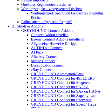
Regeln importieren
Quelltext-Regelknoten verstehen
Wartungsregeln – zeitgesteuert Löschen
Wartungsregel: Spam und Gelöschtes endgültig
löschen
Fallbeispiele – “typische Regeln”
Hilfstools & Addons
GREYHOUND Connect Addons
Connect Addon erstellen
Eigene Connect Addons installieren
Allgemeine Hinweise & Tipps
ACTINDO Connect
AI Pack
Afterbuy Connect
billbee Connect
DreamRobot Connect
eBay Connect
GREYHOUND Automation-Pack
GREYHOUND Connect für 4SELLERS
GREYHOUND Connect für Magento
GREYHOUND Connect für SAP B1
GREYHOUND Connect für SAP on HANA
GREYHOUND Connect für Sage by iwm
GREYHOUND Connect für Shopware
GREYHOUND Connect für Speed4Trade