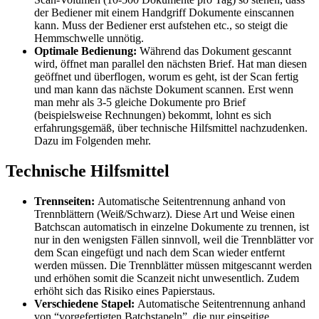
der Bediener mit einem Handgriff Dokumente einscannen
kann. Muss der Bediener erst aufstehen etc., so steigt die
Hemmschwelle unnötig.
Optimale Bedienung:
Während das Dokument gescannt
wird, öffnet man parallel den nächsten Brief. Hat man diesen
geöffnet und überflogen, worum es geht, ist der Scan fertig
und man kann das nächste Dokument scannen. Erst wenn
man mehr als 3-5 gleiche Dokumente pro Brief
(beispielsweise Rechnungen) bekommt, lohnt es sich
erfahrungsgemäß, über technische Hilfsmittel nachzudenken.
Dazu im Folgenden mehr.
Technische Hilfsmittel
Trennseiten:
Automatische Seitentrennung anhand von
Trennblättern (Weiß/Schwarz). Diese Art und Weise einen
Batchscan automatisch in einzelne Dokumente zu trennen, ist
nur in den wenigsten Fällen sinnvoll, weil die Trennblätter vor
dem Scan eingefügt und nach dem Scan wieder entfernt
werden müssen. Die Trennblätter müssen mitgescannt werden
und erhöhen somit die Scanzeit nicht unwesentlich. Zudem
erhöht sich das Risiko eines Papierstaus.
Verschiedene Stapel:
Automatische Seitentrennung anhand
von “vorgefertigten Batchstapeln”, die nur einseitige,