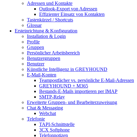
Adressen und Kontakte
Outlook-Export von Adressen
Effizienter Einsatz von Kontakten
Tastenkürzel / Shortcuts
Glossar
Ersteinrichtung & Konfiguration
Installation & Login
Profile
Gruppen
Persönlicher Arbeitsbereich
Benutzergruppen
Benutzer
Künstliche Intelligenz in GREYHOUND
E-Mail-Konten
Teampostfächer vs. persönliche E-Mail-Adressen
GREYHOUND + M365
Bestands-E-Mails importieren per IMAP
SMTP-Relay
Erweiterte Gruppen- und Bearbeiterzuweisung
Chat & Messaging
Webchat
Telefonie
TAPI-Schnittstelle
3CX Softphone
Telefonnotizen