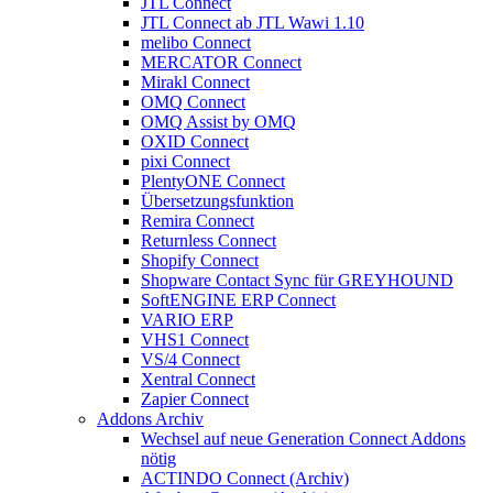
JTL Connect
JTL Connect ab JTL Wawi 1.10
melibo Connect
MERCATOR Connect
Mirakl Connect
OMQ Connect
OMQ Assist by OMQ
OXID Connect
pixi Connect
PlentyONE Connect
Übersetzungsfunktion
Remira Connect
Returnless Connect
Shopify Connect
Shopware Contact Sync für GREYHOUND
SoftENGINE ERP Connect
VARIO ERP
VHS1 Connect
VS/4 Connect
Xentral Connect
Zapier Connect
Addons Archiv
Wechsel auf neue Generation Connect Addons
nötig
ACTINDO Connect (Archiv)