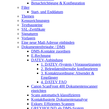
Benachrichtigung & Konfiguration
Filter
Start- und Enddatum
Themen
Kennzeichnungen
Textbausteine
SSL-Zertifikate
Signaturen
Vorlagen
Eine neue Mail-Adresse einbinden
Dokumentenfreigabe / DMS
DMS-Kontakte zuordnen
E-Rechnung
DATEV-Anbindung
1. DATEV (System-) Voraussetzungen
2. Belegdatenübergabe konfigurieren
3. Kontaktzuordnung: Absender &
Empfänger
4. DATEV FAQ
Canon ScanFront 400 Dokumentenscanner
einrichten
Scans automatisch klassifizieren
Kontaktbasierte Dokumentenanalyse
Exkurs: Effizientes Scannen
GREYHOUND als DMS-System