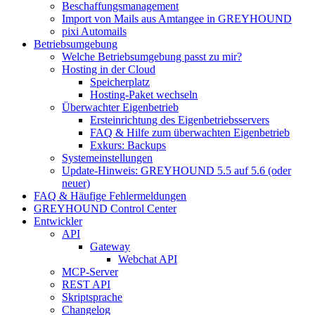
Beschaffungsmanagement
Import von Mails aus Amtangee in GREYHOUND
pixi Automails
Betriebsumgebung
Welche Betriebsumgebung passt zu mir?
Hosting in der Cloud
Speicherplatz
Hosting-Paket wechseln
Überwachter Eigenbetrieb
Ersteinrichtung des Eigenbetriebsservers
FAQ & Hilfe zum überwachten Eigenbetrieb
Exkurs: Backups
Systemeinstellungen
Update-Hinweis: GREYHOUND 5.5 auf 5.6 (oder
neuer)
FAQ & Häufige Fehlermeldungen
GREYHOUND Control Center
Entwickler
API
Gateway
Webchat API
MCP-Server
REST API
Skriptsprache
Changelog