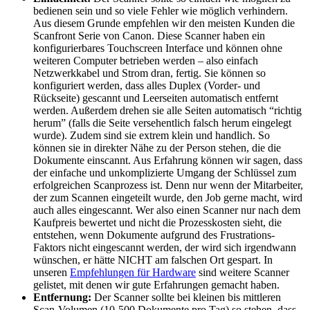
bedienen sein und so viele Fehler wie möglich verhindern.
Aus diesem Grunde empfehlen wir den meisten Kunden die
Scanfront Serie von Canon. Diese Scanner haben ein
konfigurierbares Touchscreen Interface und können ohne
weiteren Computer betrieben werden – also einfach
Netzwerkkabel und Strom dran, fertig. Sie können so
konfiguriert werden, dass alles Duplex (Vorder- und
Rückseite) gescannt und Leerseiten automatisch entfernt
werden. Außerdem drehen sie alle Seiten automatisch “richtig
herum” (falls die Seite versehentlich falsch herum eingelegt
wurde). Zudem sind sie extrem klein und handlich. So
können sie in direkter Nähe zu der Person stehen, die die
Dokumente einscannt. Aus Erfahrung können wir sagen, dass
der einfache und unkomplizierte Umgang der Schlüssel zum
erfolgreichen Scanprozess ist. Denn nur wenn der Mitarbeiter,
der zum Scannen eingeteilt wurde, den Job gerne macht, wird
auch alles eingescannt. Wer also einen Scanner nur nach dem
Kaufpreis bewertet und nicht die Prozesskosten sieht, die
entstehen, wenn Dokumente aufgrund des Frustrations-
Faktors nicht eingescannt werden, der wird sich irgendwann
wünschen, er hätte NICHT am falschen Ort gespart. In
unseren
Empfehlungen für Hardware
sind weitere Scanner
gelistet, mit denen wir gute Erfahrungen gemacht haben.
Entfernung:
Der Scanner sollte bei kleinen bis mittleren
Scan-Volumen (10-500 Dokumente pro Tag) so stehen, dass