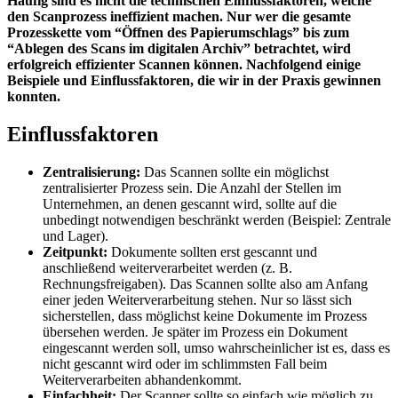
Häufig sind es nicht die technischen Einflussfaktoren, welche
den Scanprozess ineffizient machen. Nur wer die gesamte
Prozesskette vom “Öffnen des Papierumschlags” bis zum
“Ablegen des Scans im digitalen Archiv” betrachtet, wird
erfolgreich effizienter Scannen können. Nachfolgend einige
Beispiele und Einflussfaktoren, die wir in der Praxis gewinnen
konnten.
Einflussfaktoren
Zentralisierung:
Das Scannen sollte ein möglichst
zentralisierter Prozess sein. Die Anzahl der Stellen im
Unternehmen, an denen gescannt wird, sollte auf die
unbedingt notwendigen beschränkt werden (Beispiel: Zentrale
und Lager).
Zeitpunkt:
Dokumente sollten erst gescannt und
anschließend weiterverarbeitet werden (z. B.
Rechnungsfreigaben). Das Scannen sollte also am Anfang
einer jeden Weiterverarbeitung stehen. Nur so lässt sich
sicherstellen, dass möglichst keine Dokumente im Prozess
übersehen werden. Je später im Prozess ein Dokument
eingescannt werden soll, umso wahrscheinlicher ist es, dass es
nicht gescannt wird oder im schlimmsten Fall beim
Weiterverarbeiten abhandenkommt.
Einfachheit:
Der Scanner sollte so einfach wie möglich zu