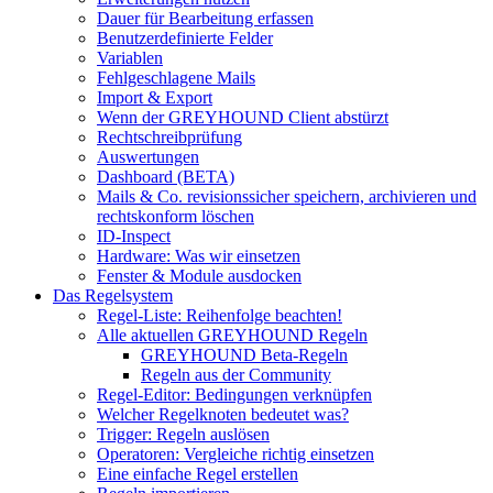
Dauer für Bearbeitung erfassen
Benutzerdefinierte Felder
Variablen
Fehlgeschlagene Mails
Import & Export
Wenn der GREYHOUND Client abstürzt
Rechtschreibprüfung
Auswertungen
Dashboard (BETA)
Mails & Co. revisionssicher speichern, archivieren und
rechtskonform löschen
ID-Inspect
Hardware: Was wir einsetzen
Fenster & Module ausdocken
Das Regelsystem
Regel-Liste: Reihenfolge beachten!
Alle aktuellen GREYHOUND Regeln
GREYHOUND Beta-Regeln
Regeln aus der Community
Regel-Editor: Bedingungen verknüpfen
Welcher Regelknoten bedeutet was?
Trigger: Regeln auslösen
Operatoren: Vergleiche richtig einsetzen
Eine einfache Regel erstellen