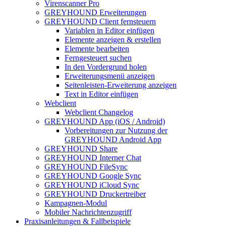
Virenscanner Pro
GREYHOUND Erweiterungen
GREYHOUND Client fernsteuern
Variablen in Editor einfügen
Elemente anzeigen & erstellen
Elemente bearbeiten
Ferngesteuert suchen
In den Vordergrund holen
Erweiterungsmenü anzeigen
Seitenleisten-Erweiterung anzeigen
Text in Editor einfügen
Webclient
Webclient Changelog
GREYHOUND App (iOS / Android)
Vorbereitungen zur Nutzung der
GREYHOUND Android App
GREYHOUND Share
GREYHOUND Interner Chat
GREYHOUND FileSync
GREYHOUND Google Sync
GREYHOUND iCloud Sync
GREYHOUND Druckertreiber
Kampagnen-Modul
Mobiler Nachrichtenzugriff
Praxisanleitungen & Fallbeispiele