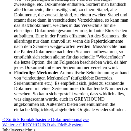
zweiseitige, etc. Dokumente enthalten. Sortiert man händisch
alle Dokumente, die einseitig sind, zu einem Stapel, alle
Dokumente, die zweiseitig sind, zu einem zweiten Stapel und
scannt diese dann in verschiedene Verzeichnisse, so kann man
das Batchdokument, welches in das Verzeichnis für die
einseitigen Dokumente gescannt wurde, in lauter Einzelseiten
aufsplitten. Eine in der Praxis effiziente Art des Scannens, die
allerdings nur dann sinnvoll ist, wenn die Papierdokumente
nach dem Scannen weggeworfen werden. Muss/möchte man
die Papier-Dokumente nach dem Scannen aufbewahren, so
empfiehlt sich schon alleine für das schnelle “Wiederfinden”
die letzte Option, die im Folgenden beschrieben wird, da hier
jedes Dokument mit einer Seriennummer versehen wird.
Eindeutige Merkmale:
Automatische Seitentrennung anhand
von “eindeutigen Merkmalen” (aufgeklebte Barcodes,
Seriennummern etc.). Es empfiehlt sich, jedes zu scannende
Dokument mit einer Seriennummer (fortlaufende Nummer) zu
versehen. So kann sichergestellt werden, dass wirklich alles,
was eingescannt wurde, auch in GREYHOUND
angekommen ist. Außerdem bieten Seriennummern die
einfache Möglichkeit, abgeheftete Originale wiederzufinden.
< Zurück
Kontaktbasierte Dokumentenanalyse
Weiter >
GREYHOUND als DMS-System
Inhaltsverzeichnis