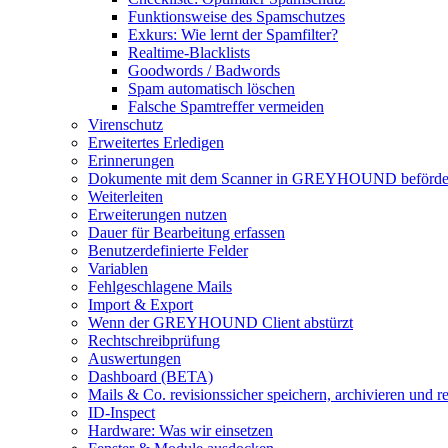
Funktionsweise des Spamschutzes
Exkurs: Wie lernt der Spamfilter?
Realtime-Blacklists
Goodwords / Badwords
Spam automatisch löschen
Falsche Spamtreffer vermeiden
Virenschutz
Erweitertes Erledigen
Erinnerungen
Dokumente mit dem Scanner in GREYHOUND beförde
Weiterleiten
Erweiterungen nutzen
Dauer für Bearbeitung erfassen
Benutzerdefinierte Felder
Variablen
Fehlgeschlagene Mails
Import & Export
Wenn der GREYHOUND Client abstürzt
Rechtschreibprüfung
Auswertungen
Dashboard (BETA)
Mails & Co. revisionssicher speichern, archivieren und 
ID-Inspect
Hardware: Was wir einsetzen