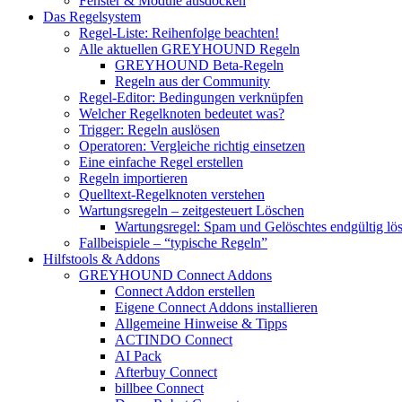
Fenster & Module ausdocken
Das Regelsystem
Regel-Liste: Reihenfolge beachten!
Alle aktuellen GREYHOUND Regeln
GREYHOUND Beta-Regeln
Regeln aus der Community
Regel-Editor: Bedingungen verknüpfen
Welcher Regelknoten bedeutet was?
Trigger: Regeln auslösen
Operatoren: Vergleiche richtig einsetzen
Eine einfache Regel erstellen
Regeln importieren
Quelltext-Regelknoten verstehen
Wartungsregeln – zeitgesteuert Löschen
Wartungsregel: Spam und Gelöschtes endgültig lö
Fallbeispiele – “typische Regeln”
Hilfstools & Addons
GREYHOUND Connect Addons
Connect Addon erstellen
Eigene Connect Addons installieren
Allgemeine Hinweise & Tipps
ACTINDO Connect
AI Pack
Afterbuy Connect
billbee Connect