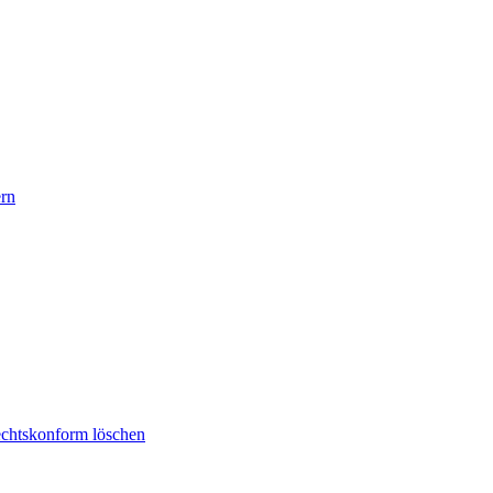
rn
rechtskonform löschen