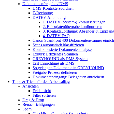
Dokumentenfreigabe / DMS
DMS-Kontakte zuordnen
E-Rechnung
DATEV-Anbindung
1. DATEV (System-) Voraussetzungen
2. Belegdatenübergabe konfigurieren
3. Kontaktzuordnung: Absender & Empfäng
4. DATEV FAQ
Canon ScanFront 400 Dokumentenscanner einrich
Scans automatisch klassifizieren
Kontaktbasierte Dokumentenanalyse
Exkurs: Effizientes Scannen
GREYHOUND als DMS-System
Erst-Einrichtung als DMS
So gelangen Dokumente in GREYHOUND
Freigabe-Prozess definieren
Dokumenteneingang: Belegdaten anreichern
Tipps & Tricks für den Arbeitsalltag
Ansichten
Feldansicht
Filter sortieren
Drag & Drop
Benachrichtigungen
Spam
Checkliste: Optimaler Spamschutz