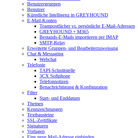
Benutzergruppen
Benutzer
Künstliche Intelligenz in GREYHOUND
E-Mail-Konten
Teampostfächer vs. persönliche E-Mail-Adressen
GREYHOUND + M365
Bestands-E-Mails importieren per IMAP
SMTP-Relay
Erweiterte Gruppen- und Bearbeiterzuweisung
Chat & Messaging
Webchat
Telefonie
TAPI-Schnittstelle
3CX Softphone
Telefonnotizen
Benachrichtigung & Konfiguration
Filter
Start- und Enddatum
Themen
Kennzeichnungen
Textbausteine
SSL-Zertifikate
Signaturen
Vorlagen
Eine neue Mail-Adresse einbinden