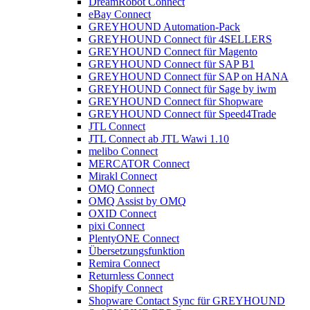
DreamRobot Connect
eBay Connect
GREYHOUND Automation-Pack
GREYHOUND Connect für 4SELLERS
GREYHOUND Connect für Magento
GREYHOUND Connect für SAP B1
GREYHOUND Connect für SAP on HANA
GREYHOUND Connect für Sage by iwm
GREYHOUND Connect für Shopware
GREYHOUND Connect für Speed4Trade
JTL Connect
JTL Connect ab JTL Wawi 1.10
melibo Connect
MERCATOR Connect
Mirakl Connect
OMQ Connect
OMQ Assist by OMQ
OXID Connect
pixi Connect
PlentyONE Connect
Übersetzungsfunktion
Remira Connect
Returnless Connect
Shopify Connect
Shopware Contact Sync für GREYHOUND