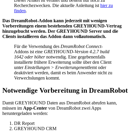
Dieser Artikel ist veraltet und besteht nur noch zu
Recherchezwecken. Die aktuelle Anleitung ist
hier zu
finden
.
Das DreamRobot-Addon kann jederzeit mit wenigen
Vorbereitungen einem bestehenden GREYHOUND-Vertrag
hinzugebucht werden. Der GREYHOUND Server und die
Clients installieren das Addon dann vollautomatisch.
Für die Verwendung des
DreamRobot Connect
-
Addons ist eine
GREYHOUND-Version 4.2.7 build
1642 oder höher
notwendig. Eine gegebenenfalls
installierte frühere Erweiterung sollte über den Client
unter
Einstellungen > Erweiterungen
entfernt oder
deaktiviert werden, damit es beim Anwender nicht zu
Verwechslungen kommt.
Notwendige Vorbereitung in DreamRobot
Damit GREYHOUND Daten aus DreamRobot abrufen kann,
müssen im
App-Center
von DreamRobot zwei Apps
heruntergeladen werden:
DR Report
GREYHOUND CRM