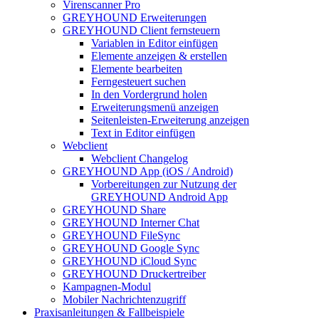
Virenscanner Pro
GREYHOUND Erweiterungen
GREYHOUND Client fernsteuern
Variablen in Editor einfügen
Elemente anzeigen & erstellen
Elemente bearbeiten
Ferngesteuert suchen
In den Vordergrund holen
Erweiterungsmenü anzeigen
Seitenleisten-Erweiterung anzeigen
Text in Editor einfügen
Webclient
Webclient Changelog
GREYHOUND App (iOS / Android)
Vorbereitungen zur Nutzung der
GREYHOUND Android App
GREYHOUND Share
GREYHOUND Interner Chat
GREYHOUND FileSync
GREYHOUND Google Sync
GREYHOUND iCloud Sync
GREYHOUND Druckertreiber
Kampagnen-Modul
Mobiler Nachrichtenzugriff
Praxisanleitungen & Fallbeispiele