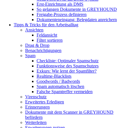
Erst-Einrichtung als DMS
So gelangen Dokumente in GREYHOUND
Freigabe-Prozess definieren
Dokumenteneingang: Belegdaten anreichern
Tipps & Tricks für den Arbeitsalltag
Ansichten
Feldansicht
Filter sortieren
Drag & Drop
Benachrichtigungen
Spam
Checkliste: Optimaler Spamschutz
Funktionsweise des Spamschutzes
Exkurs: Wie lernt der Spamfilter?
Realtime-Blacklists
Goodwords / Badwords
Spam automatisch löschen
Falsche Spamtreffer vermeiden
Virenschutz
Erweitertes Erledigen
Erinnerungen
Dokumente mit dem Scanner in GREYHOUND
befördern
Weiterleiten
Erweiterungen nutzen