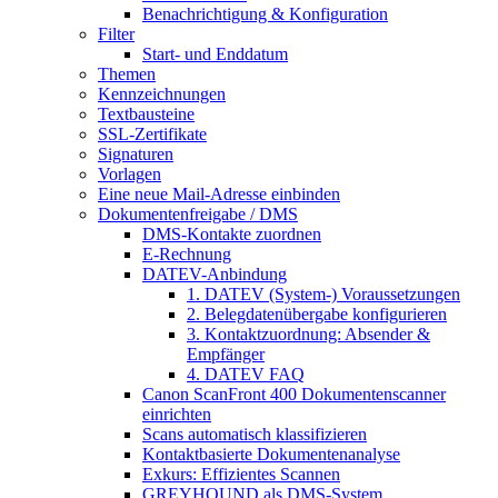
Benachrichtigung & Konfiguration
Filter
Start- und Enddatum
Themen
Kennzeichnungen
Textbausteine
SSL-Zertifikate
Signaturen
Vorlagen
Eine neue Mail-Adresse einbinden
Dokumentenfreigabe / DMS
DMS-Kontakte zuordnen
E-Rechnung
DATEV-Anbindung
1. DATEV (System-) Voraussetzungen
2. Belegdatenübergabe konfigurieren
3. Kontaktzuordnung: Absender &
Empfänger
4. DATEV FAQ
Canon ScanFront 400 Dokumentenscanner
einrichten
Scans automatisch klassifizieren
Kontaktbasierte Dokumentenanalyse
Exkurs: Effizientes Scannen
GREYHOUND als DMS-System