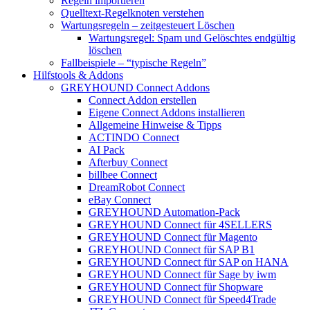
Regeln importieren
Quelltext-Regelknoten verstehen
Wartungsregeln – zeitgesteuert Löschen
Wartungsregel: Spam und Gelöschtes endgültig
löschen
Fallbeispiele – “typische Regeln”
Hilfstools & Addons
GREYHOUND Connect Addons
Connect Addon erstellen
Eigene Connect Addons installieren
Allgemeine Hinweise & Tipps
ACTINDO Connect
AI Pack
Afterbuy Connect
billbee Connect
DreamRobot Connect
eBay Connect
GREYHOUND Automation-Pack
GREYHOUND Connect für 4SELLERS
GREYHOUND Connect für Magento
GREYHOUND Connect für SAP B1
GREYHOUND Connect für SAP on HANA
GREYHOUND Connect für Sage by iwm
GREYHOUND Connect für Shopware
GREYHOUND Connect für Speed4Trade