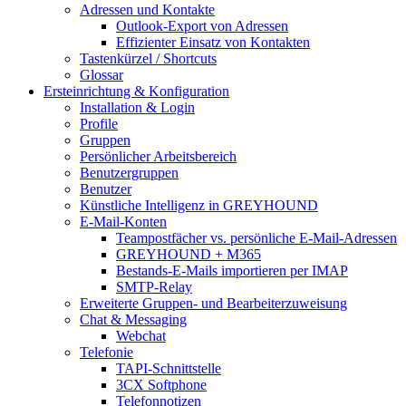
Adressen und Kontakte
Outlook-Export von Adressen
Effizienter Einsatz von Kontakten
Tastenkürzel / Shortcuts
Glossar
Ersteinrichtung & Konfiguration
Installation & Login
Profile
Gruppen
Persönlicher Arbeitsbereich
Benutzergruppen
Benutzer
Künstliche Intelligenz in GREYHOUND
E-Mail-Konten
Teampostfächer vs. persönliche E-Mail-Adressen
GREYHOUND + M365
Bestands-E-Mails importieren per IMAP
SMTP-Relay
Erweiterte Gruppen- und Bearbeiterzuweisung
Chat & Messaging
Webchat
Telefonie
TAPI-Schnittstelle
3CX Softphone
Telefonnotizen