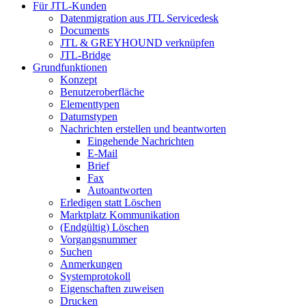
Für JTL-Kunden
Datenmigration aus JTL Servicedesk
Documents
JTL & GREYHOUND verknüpfen
JTL-Bridge
Grundfunktionen
Konzept
Benutzeroberfläche
Elementtypen
Datumstypen
Nachrichten erstellen und beantworten
Eingehende Nachrichten
E-Mail
Brief
Fax
Autoantworten
Erledigen statt Löschen
Marktplatz Kommunikation
(Endgültig) Löschen
Vorgangsnummer
Suchen
Anmerkungen
Systemprotokoll
Eigenschaften zuweisen
Drucken