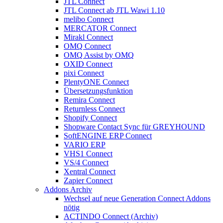
JTL Connect
JTL Connect ab JTL Wawi 1.10
melibo Connect
MERCATOR Connect
Mirakl Connect
OMQ Connect
OMQ Assist by OMQ
OXID Connect
pixi Connect
PlentyONE Connect
Übersetzungsfunktion
Remira Connect
Returnless Connect
Shopify Connect
Shopware Contact Sync für GREYHOUND
SoftENGINE ERP Connect
VARIO ERP
VHS1 Connect
VS/4 Connect
Xentral Connect
Zapier Connect
Addons Archiv
Wechsel auf neue Generation Connect Addons
nötig
ACTINDO Connect (Archiv)