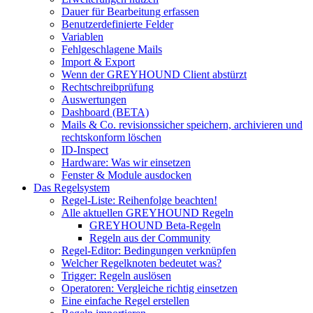
Dauer für Bearbeitung erfassen
Benutzerdefinierte Felder
Variablen
Fehlgeschlagene Mails
Import & Export
Wenn der GREYHOUND Client abstürzt
Rechtschreibprüfung
Auswertungen
Dashboard (BETA)
Mails & Co. revisionssicher speichern, archivieren und
rechtskonform löschen
ID-Inspect
Hardware: Was wir einsetzen
Fenster & Module ausdocken
Das Regelsystem
Regel-Liste: Reihenfolge beachten!
Alle aktuellen GREYHOUND Regeln
GREYHOUND Beta-Regeln
Regeln aus der Community
Regel-Editor: Bedingungen verknüpfen
Welcher Regelknoten bedeutet was?
Trigger: Regeln auslösen
Operatoren: Vergleiche richtig einsetzen
Eine einfache Regel erstellen