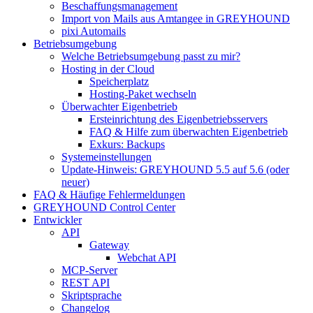
Beschaffungsmanagement
Import von Mails aus Amtangee in GREYHOUND
pixi Automails
Betriebsumgebung
Welche Betriebsumgebung passt zu mir?
Hosting in der Cloud
Speicherplatz
Hosting-Paket wechseln
Überwachter Eigenbetrieb
Ersteinrichtung des Eigenbetriebsservers
FAQ & Hilfe zum überwachten Eigenbetrieb
Exkurs: Backups
Systemeinstellungen
Update-Hinweis: GREYHOUND 5.5 auf 5.6 (oder
neuer)
FAQ & Häufige Fehlermeldungen
GREYHOUND Control Center
Entwickler
API
Gateway
Webchat API
MCP-Server
REST API
Skriptsprache
Changelog